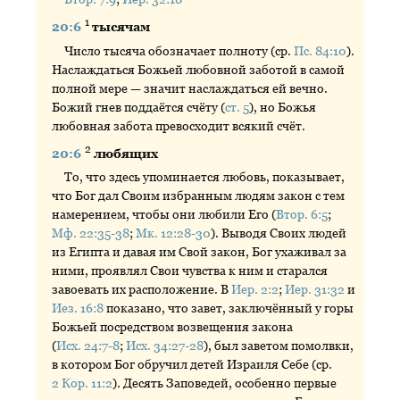
1
20:6
тысячам
Число тысяча обозначает полноту (ср.
Пс. 84:10
).
Наслаждаться Божьей любовной заботой в самой
полной мере — значит наслаждаться ей вечно.
Божий гнев поддаётся счёту (
ст. 5
), но Божья
любовная забота превосходит всякий счёт.
2
20:6
любящих
То, что здесь упоминается любовь, показывает,
что Бог дал Своим избранным людям закон с тем
намерением, чтобы они любили Его (
Втор. 6:5
;
Мф. 22:35-38
;
Мк. 12:28-30
). Выводя Своих людей
из Египта и давая им Свой закон, Бог ухаживал за
ними, проявлял Свои чувства к ним и старался
завоевать их расположение. В
Иер. 2:2
;
Иер. 31:32
и
Иез. 16:8
показано, что завет, заключённый у горы
Божьей посредством возвещения закона
(
Исх. 24:7-8
;
Исх. 34:27-28
), был заветом помолвки,
в котором Бог обручил детей Израиля Себе (ср.
2 Кор. 11:2
). Десять Заповедей, особенно первые