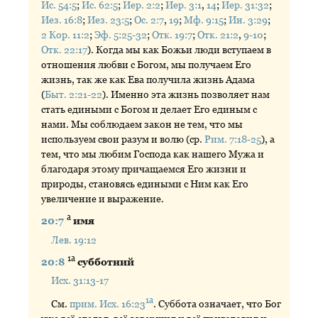
Ис. 54:5
;
Ис. 62:5
;
Иер. 2:2
;
Иер. 3:1
,
14
;
Иер. 31:32
;
Иез. 16:8
;
Иез. 23:5
;
Ос. 2:7
,
19
;
Мф. 9:15
;
Ин. 3:29
;
2 Кор. 11:2
;
Эф. 5:25-32
;
Отк. 19:7
;
Отк. 21:2
,
9-10
;
Отк. 22:17
). Когда мы как Божьи люди вступаем в
отношения любви с Богом, мы получаем Его
жизнь, так же как Ева получила жизнь Адама
(
Быт. 2:21-22
). Именно эта жизнь позволяет нам
стать едиными с Богом и делает Его единым с
нами. Мы соблюдаем закон не тем, что мы
используем свои разум и волю (ср.
Рим. 7:18-25
), а
тем, что мы любим Господа как нашего Мужа и
благодаря этому причащаемся Его жизни и
природы, становясь едиными с Ним как Его
увеличение и выражение.
а
20:7
имя
Лев. 19:12
1а
20:8
субботний
Исх. 31:13-17
1а
См.
прим. Исх. 16:23
. Суббота означает, что Бог