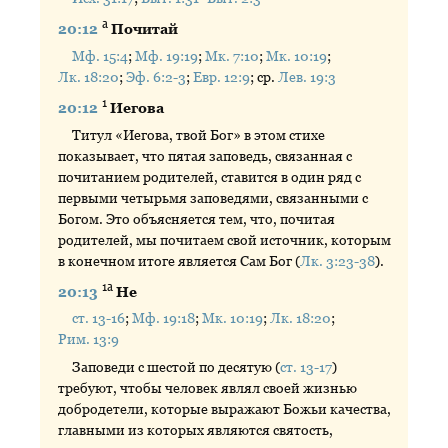
а
20:12
Почитай
Мф. 15:4
;
Мф. 19:19
;
Мк. 7:10
;
Мк. 10:19
;
Лк. 18:20
;
Эф. 6:2-3
;
Евр. 12:9
; ср.
Лев. 19:3
1
20:12
Иегова
Титул «Иегова, твой Бог» в этом стихе
показывает, что пятая заповедь, связанная с
почитанием родителей, ставится в один ряд с
первыми четырьмя заповедями, связанными с
Богом. Это объясняется тем, что, почитая
родителей, мы почитаем свой источник, которым
в конечном итоге является Сам Бог (
Лк. 3:23-38
).
1а
20:13
Не
ст. 13-16
;
Мф. 19:18
;
Мк. 10:19
;
Лк. 18:20
;
Рим. 13:9
Заповеди с шестой по десятую (
ст. 13-17
)
требуют, чтобы человек являл своей жизнью
добродетели, которые выражают Божьи качества,
главными из которых являются святость,