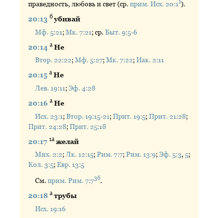
1
праведность, любовь и свет (ср.
прим. Исх. 20:1
).
б
20:13
убивай
Мф. 5:21
;
Мк. 7:21
; ср.
Быт. 9:5-6
а
20:14
Не
Втор. 22:22
;
Мф. 5:27
;
Мк. 7:22
;
Иак. 2:11
а
20:15
Не
Лев. 19:11
;
Эф. 4:28
а
20:16
Не
Исх. 23:1
;
Втор. 19:15-21
;
Прит. 19:5
;
Прит. 21:28
;
Прит. 24:28
;
Прит. 25:18
1а
20:17
желай
Мих. 2:2
;
Лк. 12:15
;
Рим. 7:7
;
Рим. 13:9
;
Эф. 5:3
,
5
;
Кол. 3:5
;
Евр. 13:5
3б
См.
прим. Рим. 7:7
.
а
20:18
трубы
Исх. 19:16