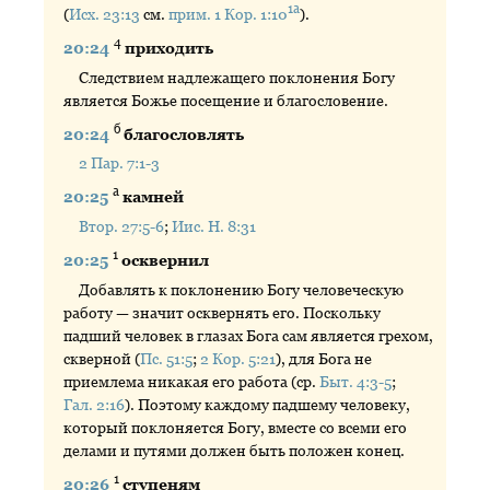
1а
(
Исх. 23:13
см.
прим. 1 Кор. 1:10
).
4
20:24
приходить
Следствием надлежащего поклонения Богу
является Божье посещение и благословение.
б
20:24
благословлять
2 Пар. 7:1-3
а
20:25
камней
Втор. 27:5-6
;
Иис. Н. 8:31
1
20:25
осквернил
Добавлять к поклонению Богу человеческую
работу — значит осквернять его. Поскольку
падший человек в глазах Бога сам является грехом,
скверной (
Пс. 51:5
;
2 Кор. 5:21
), для Бога не
приемлема никакая его работа (ср.
Быт. 4:3-5
;
Гал. 2:16
). Поэтому каждому падшему человеку,
который поклоняется Богу, вместе со всеми его
делами и путями должен быть положен конец.
1
20:26
ступеням