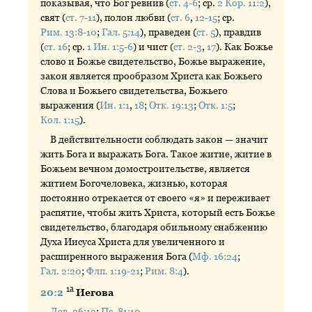
показывая, что Бог ревнив (
ст. 4-6
; ср.
2 Кор. 11:2
),
свят (
ст. 7-11
), полон любви (
ст. 6
,
12-15
; ср.
Рим. 13:8-10
;
Гал. 5:14
), праведен (
ст. 5
), правдив
(
ст. 16
; ср.
1 Ин. 1:5-6
) и чист (
ст. 2-3
,
17
). Как Божье
слово и Божье свидетельство, Божье выражение,
закон является прообразом Христа как Божьего
Слова и Божьего свидетельства, Божьего
выражения (
Ин. 1:1
,
18
;
Отк. 19:13
;
Отк. 1:5
;
Кол. 1:15
).
В действительности соблюдать закон — значит
жить Бога и выражать Бога. Такое житие, житие в
Божьем вечном домостроительстве, является
житием Богочеловека, жизнью, которая
постоянно отрекается от своего «я» и переживает
распятие, чтобы жить Христа, который есть Божье
свидетельство, благодаря обильному снабжению
Духа Иисуса Христа для увеличенного и
расширенного выражения Бога (
Мф. 16:24
;
Гал. 2:20
;
Флп. 1:19-21
;
Рим. 8:4
).
1а
20:2
Иегова
Лев. 26:13
;
Пс. 81:10