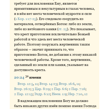
требует для поклонения Ему, является
примитивным и некультурным в глазах человека,
и в нём нет места человеческой мудрости и силе
(
1 Кор. 1:17-25
). Его следовало соорудить из
материалов, сотворённых Богом: либо из земли,
либо из нетёсаного камня (
ст. 25
). Это показывает,
что крест приготовлен исключительно Божьей
работой и что здесь нет места человеческой
работе. Поэтому сооружать жертвенник таким
образом — значит принимать то, что
приготовлено Богом, не добавляя к этому никакой
человеческой работы. Кроме того, жертвенник,
сделанный из земли или камня, указывает на
доступность креста.
3а
20:24
имени
Втор. 12:5
,
11
;
Втор. 14:23
;
Втор. 16:6
,
11
;
Втор. 26:2
;
3 Цар. 8:29
;
2 Пар. 6:6
;
2 Пар. 7:16
;
2 Пар. 12:13
;
Эздр. 6:12
;
Неем. 1:9
;
Иер. 7:10
,
12
В надлежащем поклонении Богу не должно
быть никаких других имён помимо имени Господа