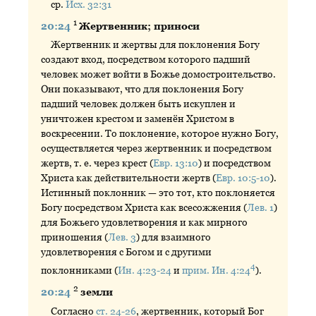
ср.
Исх. 32:31
1
20:24
Жертвенник; приноси
Жертвенник и жертвы для поклонения Богу
создают вход, посредством которого падший
человек может войти в Божье домостроительство.
Они показывают, что для поклонения Богу
падший человек должен быть искуплен и
уничтожен крестом и заменён Христом в
воскресении. То поклонение, которое нужно Богу,
осуществляется через жертвенник и посредством
жертв, т. е. через крест (
Евр. 13:10
) и посредством
Христа как действительности жертв (
Евр. 10:5-10
).
Истинный поклонник — это тот, кто поклоняется
Богу посредством Христа как всесожжения (
Лев. 1
)
для Божьего удовлетворения и как мирного
приношения (
Лев. 3
) для взаимного
удовлетворения с Богом и с другими
4
поклонниками (
Ин. 4:23-24
и
прим. Ин. 4:24
).
2
20:24
земли
Согласно
ст. 24-26
, жертвенник, который Бог