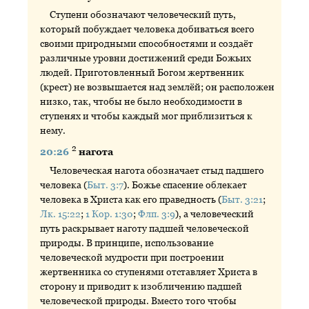
Ступени обозначают человеческий путь,
который побуждает человека добиваться всего
своими природными способностями и создаёт
различные уровни достижений среди Божьих
людей. Приготовленный Богом жертвенник
(крест) не возвышается над землёй; он расположен
низко, так, чтобы не было необходимости в
ступенях и чтобы каждый мог приблизиться к
нему.
2
20:26
нагота
Человеческая нагота обозначает стыд падшего
человека (
Быт. 3:7
). Божье спасение облекает
человека в Христа как его праведность (
Быт. 3:21
;
Лк. 15:22
;
1 Кор. 1:30
;
Флп. 3:9
), а человеческий
путь раскрывает наготу падшей человеческой
природы. В принципе, использование
человеческой мудрости при построении
жертвенника со ступенями отставляет Христа в
сторону и приводит к изобличению падшей
человеческой природы. Вместо того чтобы