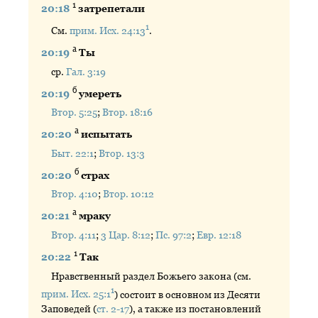
1
20:18
затрепетали
1
См.
прим. Исх. 24:13
.
а
20:19
Ты
ср.
Гал. 3:19
б
20:19
умереть
Втор. 5:25
;
Втор. 18:16
а
20:20
испытать
Быт. 22:1
;
Втор. 13:3
б
20:20
страх
Втор. 4:10
;
Втор. 10:12
а
20:21
мраку
Втор. 4:11
;
3 Цар. 8:12
;
Пс. 97:2
;
Евр. 12:18
1
20:22
Так
Нравственный раздел Божьего закона (см.
1
прим. Исх. 25:1
) состоит в основном из Десяти
Заповедей (
ст. 2-17
), а также из постановлений