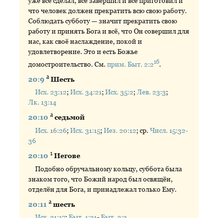
уже всё сделал, всё завершил и всё приготовил и
что человек должен прекратить всю свою работу.
Соблюдать субботу — значит прекратить свою
работу и принять Бога и всё, что Он совершил для
нас, как своё наслаждение, покой и
удовлетворение. Это и есть Божье
1б
домостроительство. См.
прим. Быт. 2:2
.
а
20:9
Шесть
Исх. 23:12
;
Исх. 34:21
;
Исх. 35:2
;
Лев. 23:3
;
Лк. 13:14
а
20:10
седьмой
Исх. 16:26
;
Исх. 31:15
;
Иез. 20:12
; ср.
Числ. 15:32-
36
1
20:10
Иегове
Подобно обручальному кольцу, суббота была
знаком того, что Божий народ был освящён,
отделён для Бога, и принадлежал только Ему.
а
20:11
шесть
Исх. 31:17
;
Быт. 1:31
-
Быт. 2:3