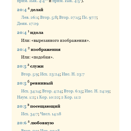
прим. Иак. 4:4
и
прим. Иак. 4:5
).
а
20:4
делай
Лев. 26:1
;
Втор. 5:8
;
Втор. 27:15
;
Пс. 97:7
;
Деян. 17:29
1
20:4
идола
Или: «вырезанного изображения».
2
20:4
изображения
Или: «подобия».
а
20:5
служи
Втор. 5:9
;
Исх. 23:24
;
Иис. Н. 23:7
б
20:5
ревнивый
Исх. 34:14
;
Втор. 4:24
;
Втор. 6:15
;
Иис. Н. 24:19
;
Наум. 1:2
;
1 Кор. 10:22
;
2 Кор. 11:2
в
20:5
посещающий
Исх. 34:7
;
Числ. 14:18
а
20:6
любовную
Втор. 7:9
;
Иер. 32:18