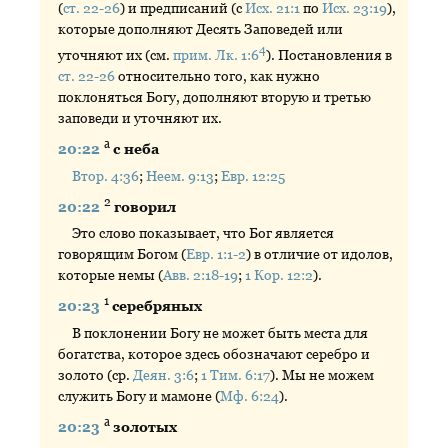
(
ст. 22-26
) и предписаний (с
Исх. 21:1
по
Исх. 23:19
),
которые дополняют Десять Заповедей или
4
уточняют их (см.
прим. Лк. 1:6
). Постановления в
ст. 22-26
относительно того, как нужно
поклоняться Богу, дополняют вторую и третью
заповеди и уточняют их.
а
20:22
с неба
Втор. 4:36
;
Неем. 9:13
;
Евр. 12:25
2
20:22
говорил
Это слово показывает, что Бог является
говорящим Богом (
Евр. 1:1-2
) в отличие от идолов,
которые немы (
Авв. 2:18-19
;
1 Кор. 12:2
).
1
20:23
серебряных
В поклонении Богу не может быть места для
богатства, которое здесь обозначают серебро и
золото (ср.
Деян. 3:6
;
1 Тим. 6:17
). Мы не можем
служить Богу и мамоне (
Мф. 6:24
).
а
20:23
золотых