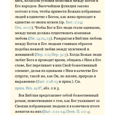
пять, излагали условия помолвки между Богом и
Его народом. Высочайшая функция закона
состоит в том, чтобы привести Божьих избранных
людей в единство с Богом, как жена приходит в
единство со своим мужем (ср.
Быт. 2:24
;
Отк. 22:17
). Чтобы Бог и Его люди стали едиными,
между ними должна существовать взаимная
любовь (
Ин. 14:21
,
23
). Раскрытая в Библии любовь
между Богом и Его людьми главным образом
подобна нежной любви между мужчиной и
женщиной (
Иер. 2:2
;
Иер. 31:3
). Когда Божьи люди
любят Бога и проводят время, общаясь с Ним в Его
слове, Бог переливает в них Свой божественный
элемент, делая их едиными с Ним в качестве Его
супруги, такой же, как Он, по жизни, природе и
выражению (
Быт. 2:18-25
и прим.). См.
1
прим. Исх. 19:8
, абз. 2 и 3.
Вся Библия представляет собой божественный
роман, повествование о том, как Бог ухаживает за
Своими избранными людьми и в конечном итоге
женится на них (
Быт. 2:21-24
;
Песн. П. 1:2-4
;