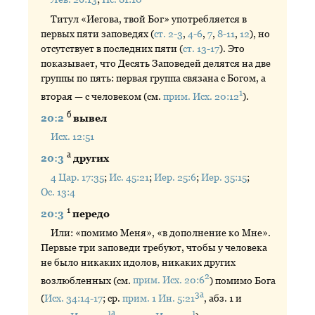
Титул «Иегова, твой Бог» употребляется в
первых пяти заповедях (
ст. 2-3
,
4-6
,
7
,
8-11
,
12
), но
отсутствует в последних пяти (
ст. 13-17
). Это
показывает, что Десять Заповедей делятся на две
группы по пять: первая группа связана с Богом, а
1
вторая — с человеком (см.
прим. Исх. 20:12
).
б
20:2
вывел
Исх. 12:51
а
20:3
других
4 Цар. 17:35
;
Ис. 45:21
;
Иер. 25:6
;
Иер. 35:15
;
Ос. 13:4
1
20:3
передо
Или: «помимо Меня», «в дополнение ко Мне».
Первые три заповеди требуют, чтобы у человека
не было никаких идолов, никаких других
2
возлюбленных (см.
прим. Исх. 20:6
) помимо Бога
3а
(
Исх. 34:14-17
; ср.
прим. 1 Ин. 5:21
, абз. 1 и
1а
1