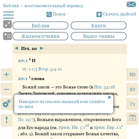
Библия
— восстановительный перевод
Поиск
Скачать Android
Библия
Книги
Жизнеизучения
Видео-гимны
Исх. 20
а
20:1
И
ст. 1-17
;
Втор. 5:4-21
+
НЗ
1
20:1
слова
–
Божий закон — это Божье слово (в
Исх. 34:28
ВЗ
Десять Заповедей, основное содержание закона,
названы «десятью словами» — см. прим. там).
Наводите на ссылки мышкой или тапайте
Гл
Поэтому закон является Божьим свидетельством
по ним
(
Исх. 16:34
;
Исх. 31:18
;
Исх. 32:15
;
Исх. 40:20
;
!
Пс. 19:7
), Божьим выражением, откровением Бога
2б
1
для Его народа (см.
прим. Ин. 1:1
и
прим. Евр. 1:1
, абз. 1). Божий закон открывает Божьи качества,