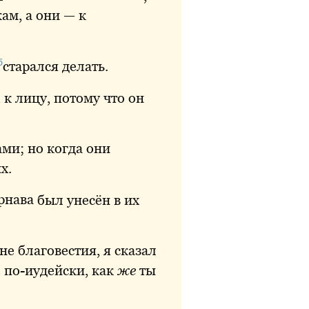
ам, а они — к
б
старался
делать.
м
к лицу, потому что он
ми; но когда они
ых
.
рнава
был унесён в их
не
благовестия, я сказал
е по-иудейски, как
же
ты