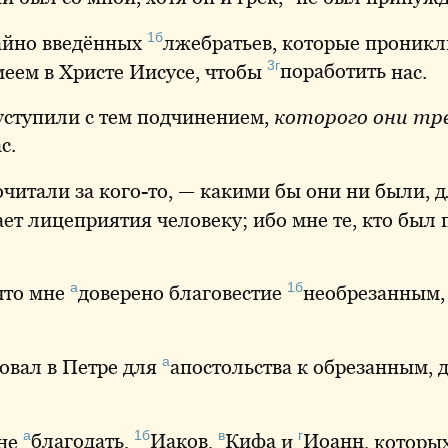
1б
айно
введённых
лжебратьев
, которые проник
3г
меем в Христе Иисусе, чтобы
поработить
нас.
уступили с тем подчинением,
которого они тр
с.
очитали
за кого-то, — какими бы они ни были, 
ет лицеприятия человеку; ибо мне те, кто был 
а
1б
что мне
доверено
благовестие
необрезанным
а
вовал в Петре для
апостольства
к обрезанным, д
а
1б
в
г
мне
благодать
,
Иаков
,
Кифа
и
Иоанн
, которы