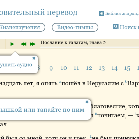
новительный перевод
Библия андрои
Жизнеизучения
Видео-гимны
Поиск 
Послание к галатам, глава 2
ушать аудио
5
6
7
8
9
10
11
12
13
14
15
а
б
адцать лет, я опять
пошёл
в Иерусалим с
Вар
1а
откровению
; и я изложил им благовестие, ко
мышкой или тапайте по ним
в
г
отдельно от других тем, кто был
почитаем
, —
ал.
1
й был со мной, хотя он и грек,
не
был принуж