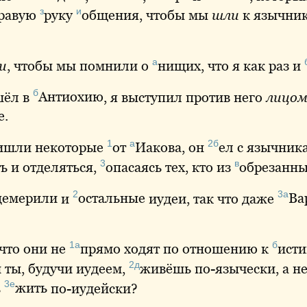
з
и
равую
руку
общения
, чтобы мы
шли
к язычник
а
и
, чтобы мы помнили о
нищих
, что я как раз и
б
ёл в
Антиохию
, я выступил против него
лицо
е.
1
а
2б
ришли некоторые
от
Иакова
, он
ел
с язычника
3
в
ь и отделяться,
опасаясь
тех, кто из
обрезанн
2
3а
цемерили
и
остальные
иудеи, так что даже
Ва
1а
б
 что они не
прямо
ходят по отношению к
исти
2д
 ты, будучи иудеем,
живёшь
по-язычески, а н
3е
ь
жить
по-иудейски?