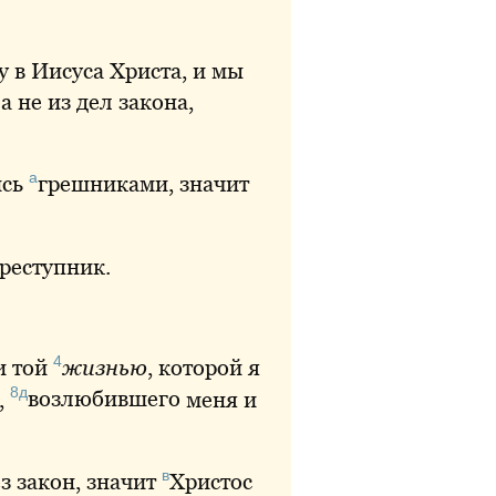
у
в Иисуса Христа, и мы
 не из дел закона,
а
ись
грешниками
, значит
преступник.
4
и той
жизнью
, которой я
8д
,
возлюбившего
меня и
в
з закон, значит
Христос