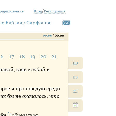
д-приложение
Вход
/
Регистрация
по Библии / Симфония
00:00
/
00:00
16
17
18
19
20
21
НЗ
навой
, взяв с
собой
и
ВЗ
торое я проповедую среди
Гл
как
бы не
оказалось, что
2а
дён
обрезаться
.