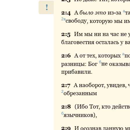
!
а
2:
4
А
было это
из-за
т
2в
свободу
, которую мы и
2:
5
Им
мы ни на час не 
благовестия осталась у ва
а
2:
6
А
от тех, которых
п
б
разницы: Бог
не
оказыва
прибавили.
2:
7
А
наоборот, увидев, 
2
обрезанным
2:
8
(Ибо Тот, кто дейст
б
язычников
),
2:
9
И
осознав данную 