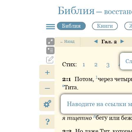
Библия
— восста
Библия
Книги
Гал. 2
←
Назад
Сл
Стих:
1
2
3
4
+
1
2:
1
Потом
,
через
четырн
–
в
Тита
.
2:
2
А
пошёл я согласно
Наводите на ссылки 
б
язычников
, но
изложил
д
я тщетно
бегу
или беж
?
2:
3
Но
даже Тит, которы