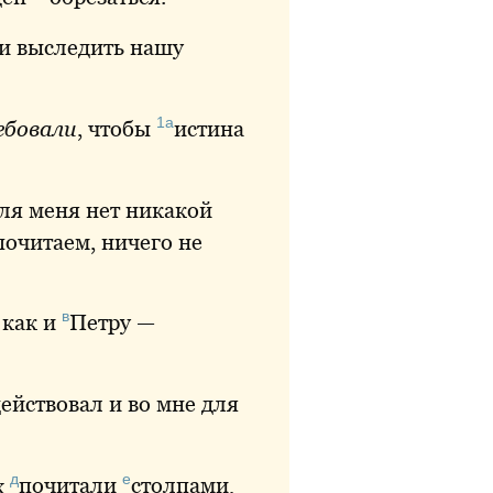
ли выследить нашу
1а
ебовали
, чтобы
истина
для меня нет никакой
почитаем, ничего не
в
, как и
Петру
—
ействовал и во мне для
д
е
х
почитали
столпами
,