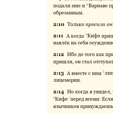
ж
подали мне и
Варнаве
п
обрезанным.
2:
10
Только
просили он
а
2:
11
А
когда
Кифа
приш
навлёк на себя осуждени
2:
12
Ибо
до того как п
пришли, он стал отступат
1
2:
13
А
вместе с ним
ли
лицемерии.
2:
14
Но
когда я увидел,
в
г
Кифе
перед
всеми: Если
язычников принуждаеш