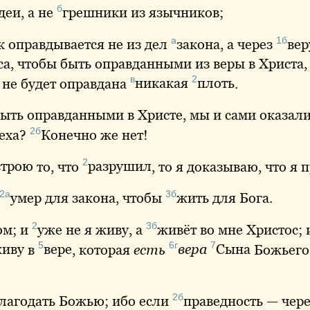
б
деи
, а не
грешники
из язычников;
а
1б
ек оправдывается не из дел
закона
, а через
вер
а, чтобы быть оправданными из веры в Христа, а
в
2
а не будет оправдана
никакая
плоть
.
быть оправданными в Христе, мы и сами оказал
2б
еха?
Конечно
же нет!
2
строю
то, что
разрушил
, то я доказываю, что я 
2а
3б
умер
для закона, чтобы
жить
для Бога.
2
3б
ом; и
уже
не я живу, а
живёт
во мне Христос; 
5
6г
7
иву
в
вере
, которая
есть
вера
Сына
Божьего
2б
лагодать
Божью; ибо если
праведность
— чере