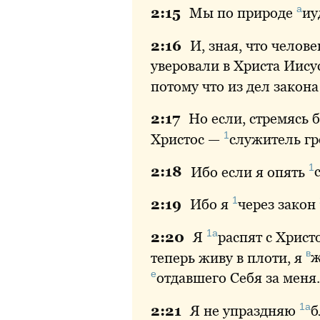
а
2:
15
Мы
по природе
иу
2:
16
И
, зная, что челов
уверовали в Христа Иисус
потому что из дел закон
2:
17
Но
если, стремясь 
1
Христос —
служитель
гр
1
2:
18
Ибо
если я опять
1
2:
19
Ибо
я
через
закон
1а
2:
20
Я
распят
с Христ
в
теперь живу в плоти, я
ж
е
отдавшего
Себя за меня.
1а
2:
21
Я
не упраздняю
б