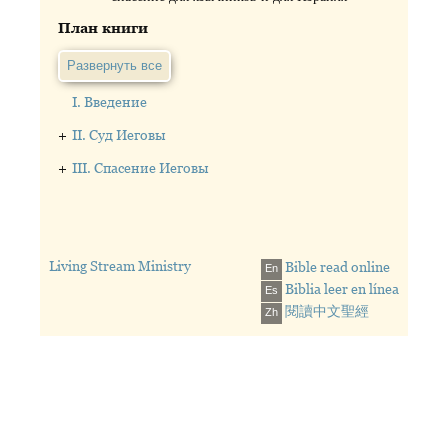
План книги
Развернуть все
I. Введение
+
II. Суд Иеговы
+
III. Спасение Иеговы
Living Stream Ministry
Bible read online
En
Biblia leer en línea
Es
閱讀中文聖經
Zh