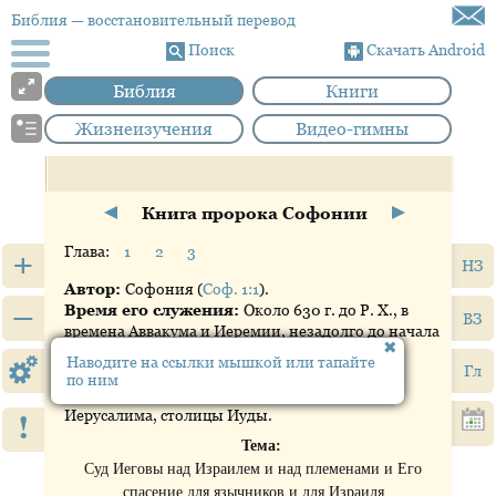
Библия
— восстановительный перевод
Поиск
Скачать Android
Библия
Книги
Жизнеизучения
Видео-гимны
Книга пророка Софонии
Глава:
1
2
3
+
НЗ
Автор:
Софония (
Соф. 1:1
).
–
Время его служения:
Около 630 г. до Р. Х., в
ВЗ
времена Аввакума и Иеремии, незадолго до начала
вавилонского плена (605 г. до Р. Х.).
Наводите на ссылки мышкой или тапайте
Гл
Место его служения:
Иуда.
по ним
Объект его служения:
Территория Иуды и
Иерусалима, столицы Иуды.
!
Тема:
Суд Иеговы над Израилем и над племенами и Его
спасение для язычников и для Израиля