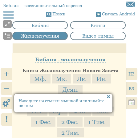
Библия
— восстановительный перевод
Поиск
Скачать Android
Библия
Книги
Жизнеизучения
Видео-гимны
Библия - жизнеизучения
Книги Жизнеизучения Нового Завета
+
НЗ
Мф.
Мк.
Лк.
Ин.
–
ВЗ
Деян.
Рим.
1 Кор.
2 Кор.
Наводите на ссылки мышкой или тапайте
по ним
Гал.
Эф.
Флп.
Кол.
!
1 Фес.
2 Фес.
1 Тим.
2 Тим.