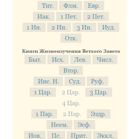
Тит.
Флм.
Евр.
Иак.
1 Пет.
2 Пет.
1 Ин.
2 Ин.
3 Ин.
Иуд.
Отк.
Книги Жизнеизучения Ветхого Завета
Быт.
Исх.
Лев.
Числ.
Втор.
Иис. Н.
Суд.
Руф.
1 Цар.
2 Цар.
3 Цар.
4 Цар.
1 Пар.
2 Пар.
Эздр.
Неем.
Эсф.
Иов.
Пс.
Прит.
Эккл.