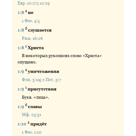
Евр. 10:27
;
12:29
а
1:8
не
1 Фес. 4:5
б
1:8
слушается
Рим. 16:26
1
1:8
Христа
В некоторых рукописях слово «Христа»
опущено.
а
1:9
уничтожения
Флп. 3:19
;
2 Пет. 3:7
1
1:9
присутствия
Букв. «лица».
б
1:9
славы
Мф. 25:31
а
1:10
придёт
1 Фес. 1:10