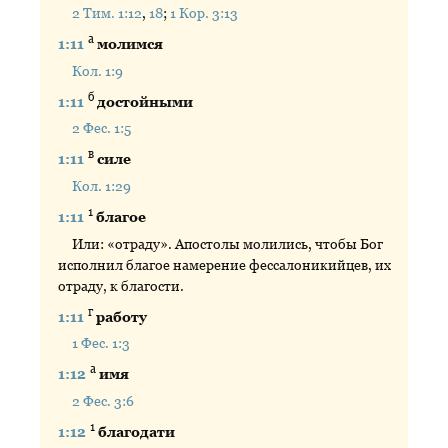
2 Тим. 1:12
,
18
;
1 Кор. 3:13
а
1:11
молимся
Кол. 1:9
б
1:11
достойными
2 Фес. 1:5
в
1:11
силе
Кол. 1:29
1
1:11
благое
Или: «отраду». Апостолы молились, чтобы Бог
исполнил благое намерение фессалоникийцев, их
отраду, к благости.
г
1:11
работу
1 Фес. 1:3
а
1:12
имя
2 Фес. 3:6
1
1:12
благодати