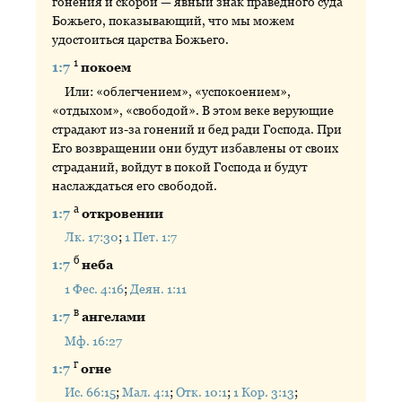
гонения и скорби — явный знак праведного суда
Божьего, показывающий, что мы можем
удостоиться царства Божьего.
1
1:7
покоем
Или: «облегчением», «успокоением»,
«отдыхом», «свободой». В этом веке верующие
страдают из-за гонений и бед ради Господа. При
Его возвращении они будут избавлены от своих
страданий, войдут в покой Господа и будут
наслаждаться его свободой.
а
1:7
откровении
Лк. 17:30
;
1 Пет. 1:7
б
1:7
неба
1 Фес. 4:16
;
Деян. 1:11
в
1:7
ангелами
Мф. 16:27
г
1:7
огне
Ис. 66:15
;
Мал. 4:1
;
Отк. 10:1
;
1 Кор. 3:13
;