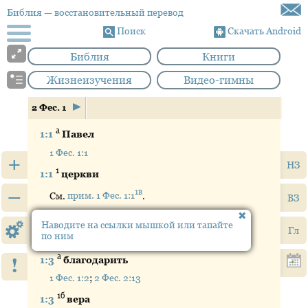
Библия
— восстановительный перевод
Поиск
Скачать Android
Библия
Книги
Жизнеизучения
Видео-гимны
2 Фес. 1
а
1:1
Павел
1 Фес. 1:1
+
НЗ
1
1:1
церкви
–
1в
См.
прим. 1 Фес. 1:1
.
ВЗ
2
1:1
фессалоникийцев
Наводите на ссылки мышкой или тапайте
Гл
по ним
2
См.
прим. 1 Фес. 1:1
.
а
1:3
благодарить
!
1 Фес. 1:2
;
2 Фес. 2:13
1б
1:3
вера