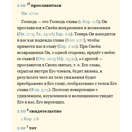
1б
1:10
прославиться
Ин. 17:10
Господь — это Господь славы (
1 Кор. 2:8
); Он
прославился в Своём воскресении и вознесении
(
Ин. 17:1
;
Лк. 24:26
;
Евр. 2:9
). Теперь Он находится
в нас как надежда славы (
Кол. 1:27
), чтобы
привести нас в славу (
Евр. 2:10
). При Своём
возвращении Он, с одной стороны, придёт с небес
со славой (
Отк. 10:1
;
Мф. 25:31
), а с другой —
прославится в Своих святых, т. е. Его слава,
скрытая внутри Его членов, будет явлена, в
результате чего их тело унижения будет
преображено в Его славу, сообразовано с телом Его
славы (
Флп. 3:21
). Поэтому неверующие с
удивлением, изумлением и восхищением увидят
Его в нас, Его верующих.
в
1:10
свидетельство
1 Кор. 1:6
г
1:10
тот