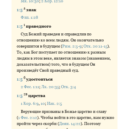
Мк. 10:30
;
2 Кор. 12:10
а
1:5
знак
Флп. 1:28
1
1:5
праведного
Суд Божий праведен и справедлив по
отношению ко всем людям. Он окончательно
совершится в будущем (
Рим. 2:5-9
;
Отк. 20:11-15
).
То, как Бог поступает по отношению к разным
людям в этом веке, является знаком (знамением,
доказательством) того, что в будущем Он
произведёт Свой праведный суд.
б
1:5
удостоиться
2 Фес. 1:11
;
Лк. 20:35
;
Отк. 3:4
2в
1:5
царства
1 Кор. 6:9
,
10
;
Иак. 2:5
Верующие призваны в Божье царство и славу
(
1 Фес. 2:12
). Чтобы войти в это царство, нам нужно
пройти через скорби (
Деян. 14:22
). Поэтому