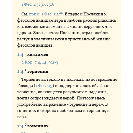
1 Фес. 1:3
;
3:6
;
5:8
2а
См.
прим. 1 Фес. 1:3
. В первом Послании к
фессалоникийцам вера и любовь рассматривались
как составные элементы в жизни верующих для
церкви. Здесь, в этом Послании, вера и любовь
растут и увеличиваются в христианской жизни
фессалоникийцев.
а
1:4
хвалимся
2 Кор. 7:4
,
14
;
9:2-3
1
1:4
терпения
Терпение вытекало из надежды на возвращение
Господа (
1 Фес. 1:3
) и поддерживалось ей. Такое
терпение, являющееся результатом надежды,
всегда сопровождается верой. Поэтому здесь
употреблено выражение «терпение и вера». В
гонениях и скорбях необходимы и терпение, и
вера.
б
1:4
гонениях