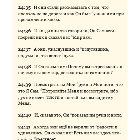
24:
35
И
они стали рассказывать о том, что
а
произошло
по дороге и как Он был
узнан
ими при
преломлении хлеба.
24:
36
И
когда они это говорили, Он Сам встал
а
посреди них и сказал им:
Мир
вам.
а
24:
37
А
они, ужаснувшись и
испугавшись
,
1
подумали, что видят
духа
.
24:
38
И
Он сказал им: Почему вы встревожены и
почему в вашем сердце возникают сомнения?
а
24:
39
Посмотрите
на Мои
руки
и Мои ноги, что
б
это Я Сам.
Потрогайте
Меня и посмотрите, ибо
1
дух не имеет
плоти
и костей, как вы видите у
Меня.
а
24:
40
И
, сказав это, Он
показал
им руки и ноги.
а
24:
41
А
когда они ещё не верили от
радости
и
удивлялись, Он сказал им: Есть ли у вас здесь что-
б
нибудь
съестное
?