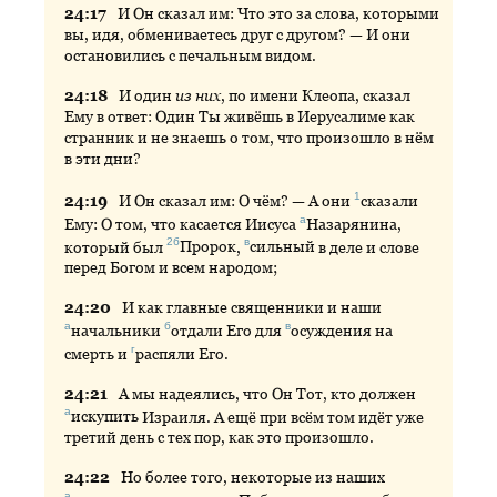
24:
17
И
Он сказал им: Что это за слова, которыми
вы, идя, обмениваетесь друг с другом? — И они
остановились с печальным видом.
24:
18
И
один
из них
, по имени Клеопа, сказал
Ему в ответ: Один Ты живёшь в Иерусалиме как
странник и не знаешь о том, что произошло в нём
в эти дни?
1
24:
19
И
Он сказал им: О чём? — А они
сказали
а
Ему: О том, что касается Иисуса
Назарянина
,
2б
в
который был
Пророк
,
сильный
в деле и слове
перед Богом и всем народом;
24:
20
И
как главные священники и наши
а
б
в
начальники
отдали
Его для
осуждения
на
г
смерть и
распяли
Его.
24:
21
А
мы надеялись, что Он Тот, кто должен
а
искупить
Израиля. А ещё при всём том идёт уже
третий день с тех пор, как это произошло.
24:
22
Но
более того, некоторые из наших
а