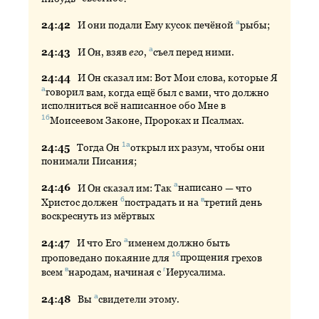
а
24:
42
И
они подали Ему кусок печёной
рыбы
;
а
24:
43
И
Он, взяв
его
,
съел
перед ними.
24:
44
И
Он сказал им: Вот Мои слова, которые Я
а
говорил
вам, когда ещё был с вами, что должно
исполниться всё написанное обо Мне в
1б
Моисеевом
Законе, Пророках и Псалмах.
1а
24:
45
Тогда
Он
открыл
их разум, чтобы они
понимали Писания;
а
24:
46
И
Он сказал им: Так
написано
— что
б
в
Христос должен
пострадать
и на
третий
день
воскреснуть из мёртвых
а
24:
47
И
что Его
именем
должно быть
1б
проповедано покаяние для
прощения
грехов
в
г
всем
народам
, начиная с
Иерусалима
.
а
24:
48
Вы
свидетели
этому.