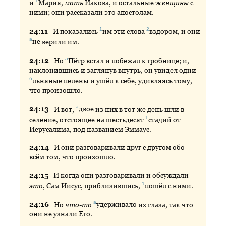
1
и
Мария
,
мать
Иакова, и остальные
женщины
с
ними; они рассказали это апостолам.
1
2
24:
11
И
показались
им
эти слова
вздором
, и они
а
не
верили им.
а
24:
12
Но
Пётр
встал и побежал к гробнице; и,
наклонившись и заглянув внутрь, он увидел одни
б
льняные
пелены и ушёл к себе, удивляясь тому,
что произошло.
а
24:
13
И
вот,
двое
из них в тот же день шли в
1
селение, отстоящее на шестьдесят
стадий
от
Иерусалима, под названием Эммаус.
24:
14
И
они разговаривали друг с другом обо
всём том, что произошло.
24:
15
И
когда они разговаривали и обсуждали
1
это
, Сам Иисус, приблизившись,
пошёл
с ними.
а
24:
16
Но
что-то
удерживало
их глаза, так что
они не узнали Его.