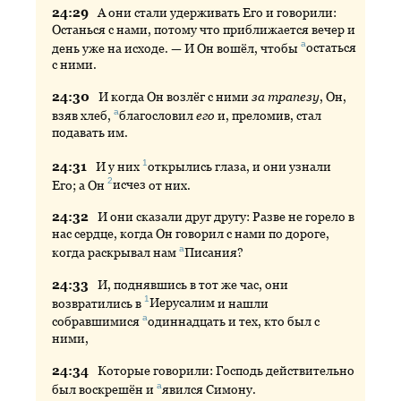
24:
29
А
они стали удерживать Его и говорили:
Останься с нами, потому что приближается вечер и
а
день уже на исходе. — И Он вошёл, чтобы
остаться
с ними.
24:
30
И
когда Он возлёг с ними
за трапезу
, Он,
а
взяв хлеб,
благословил
его
и, преломив, стал
подавать им.
1
24:
31
И
у них
открылись
глаза, и они узнали
2
Его; а Он
исчез
от них.
24:
32
И
они сказали друг другу: Разве не горело в
нас сердце, когда Он говорил с нами по дороге,
а
когда раскрывал нам
Писания
?
24:
33
И
, поднявшись в тот же час, они
1
возвратились в
Иерусалим
и нашли
а
собравшимися
одиннадцать
и тех, кто был с
ними,
24:
34
Которые
говорили: Господь действительно
а
был воскрешён и
явился
Симону.