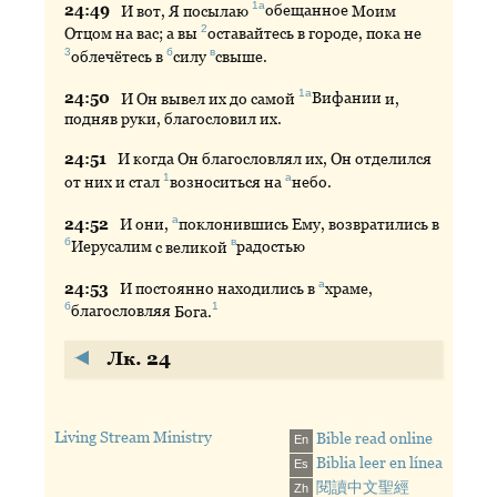
1а
24:
49
И
вот, Я посылаю
обещанное
Моим
2
Отцом на вас; а вы
оставайтесь
в городе, пока не
3
б
в
облечётесь
в
силу
свыше
.
1а
24:
50
И
Он вывел их до самой
Вифании
и,
подняв руки, благословил их.
24:
51
И
когда Он благословлял их, Он отделился
1
а
от них и стал
возноситься
на
небо
.
а
24:
52
И
они,
поклонившись
Ему, возвратились в
б
в
Иерусалим
с великой
радостью
а
24:
53
И
постоянно находились в
храме
,
б
1
благословляя
Бога.
Лк. 24
Living Stream Ministry
Bible read online
En
Biblia leer en línea
Es
閱讀中文聖經
Zh