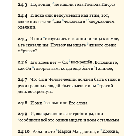
а
24:
3
Но
, войдя,
не
нашли тела Господа Иисуса.
24:
4
И
пока они недоумевали над этим, вот,
а
б
1в
возле них встали
два
человека
в
сверкающем
одеянии.
а
24:
5
И
они
испугались
и склонили лица к земле,
б
а те сказали им: Почему вы ищете
живого
среди
мёртвых?
1
24:
6
Его
здесь нет — Он
воскрешён
. Вспомните,
а
б
как Он
говорил
вам, когда ещё был в
Галилее
,
24:
7
Что
Сын Человеческий должен быть отдан в
а
руки грешных людей, быть распят и на
третий
день воскреснуть.
а
24:
8
И
они
вспомнили
Его слова.
24:
9
И
, возвратившись от гробницы, они
а
сообщили
всё это одиннадцати и всем остальным.
а
б
24:
10
А
были это
Мария
Магдалина, и
Иоанна
,