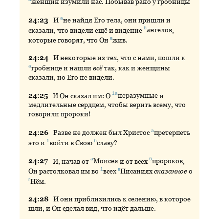
женщин
изумили нас. Побывав рано у гробницы
а
24:
23
И
не
найдя Его тела, они пришли и
б
сказали, что видели ещё и видение
ангелов
,
в
которые говорят, что Он
жив
.
24:
24
И
некоторые из тех, что с нами, пошли к
а
гробнице
и нашли
всё
так, как и женщины
сказали, но Его не видели.
1а
24:
25
И
Он сказал им: О
неразумные
и
медлительные сердцем, чтобы верить всему, что
говорили пророки!
а
24:
26
Разве
не должен был Христос
претерпеть
1
б
это и
войти
в Свою
славу
?
а
б
24:
27
И
, начав от
Моисея
и от всех
пророков
,
1
в
Он растолковал им во
всех
Писаниях
сказанное
о
г
Нём
.
24:
28
И
они приблизились к селению, в которое
шли, и Он сделал вид, что идёт дальше.