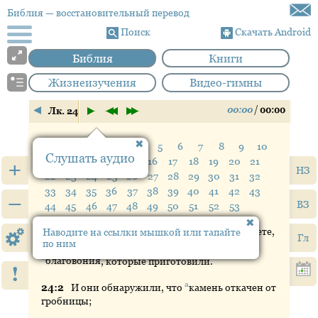
Библия
— восстановительный перевод
Поиск
Скачать Android
Библия
Книги
Жизнеизучения
Видео-гимны
00:00
/
00:00
Лк. 24
Стих:
1
2
3
4
5
6
7
8
9
10
Слушать аудио
11
12
13
14
15
16
17
18
19
20
21
+
НЗ
22
23
24
25
26
27
28
29
30
31
32
33
34
35
36
37
38
39
40
41
42
43
–
ВЗ
44
45
46
47
48
49
50
51
52
53
а
1
24:
1
А
в
первый
день недели, рано на рассвете,
Наводите на ссылки мышкой или тапайте
Гл
по ним
2
3
они
пришли
к гробнице и принесли
б
благовония
, которые приготовили.
!
а
24:
2
И
они обнаружили, что
камень
откачен от
гробницы;