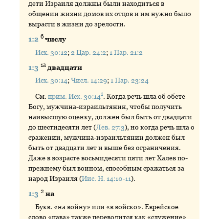
дети Израиля должны были находиться в
общении жизни домов их отцов и им нужно было
вырасти в жизни до зрелости.
б
1:2
числу
Исх. 30:12
;
2 Цар. 24:2
;
1 Пар. 21:2
1а
1:3
двадцати
Исх. 30:14
;
Числ. 14:29
;
1 Пар. 23:24
1
См.
прим. Исх. 30:14
. Когда речь шла об обете
Богу, мужчина-израильтянин, чтобы получить
наивысшую оценку, должен был быть от двадцати
до шестидесяти лет (
Лев. 27:3
), но когда речь шла о
сражении, мужчина-израильтянин должен был
быть от двадцати лет и выше без ограничения.
Даже в возрасте восьмидесяти пяти лет Халев по-
прежнему был воином, способным сражаться за
народ Израиля (
Иис. Н. 14:10-11
).
2
1:3
на
Букв. «на войну» или «в войско». Еврейское
слово «цава» также переводится как «служение»