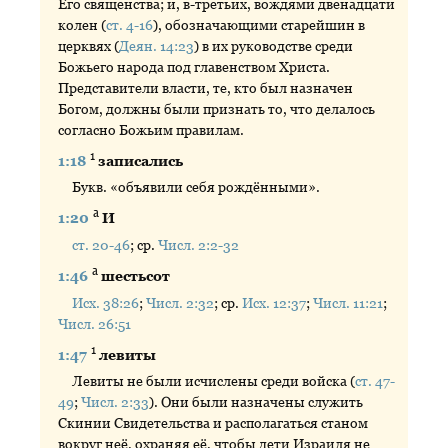
Его священства; и, в-третьих, вождями двенадцати
колен (
ст. 4-16
), обозначающими старейшин в
церквях (
Деян. 14:23
) в их руководстве среди
Божьего народа под главенством Христа.
Представители власти, те, кто был назначен
Богом, должны были признать то, что делалось
согласно Божьим правилам.
1
1:18
записались
Букв. «объявили себя рождёнными».
а
1:20
И
ст. 20-46
; ср.
Числ. 2:2-32
а
1:46
шестьсот
Исх. 38:26
;
Числ. 2:32
; ср.
Исх. 12:37
;
Числ. 11:21
;
Числ. 26:51
1
1:47
левиты
Левиты не были исчислены среди войска (
ст. 47-
49
;
Числ. 2:33
). Они были назначены служить
Скинии Свидетельства и располагаться станом
вокруг неё, охраняя её, чтобы дети Израиля не