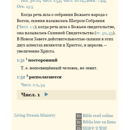
Исх. 38:21
;
Числ. 1:53
;
Числ. 10:11
;
Деян. 7:44
;
Отк. 15:5
Когда речь шла о собрании Божьего народа с
Богом, скиния называлась Шатром Собрания
(
Числ. 1:1
); когда речь шла о Божьем свидетельстве,
она называлась Скинией Свидетельства (
ст. 50
,
53
).
В Новом Завете действительностью скинии в этих
двух аспектах являются и Христос, и церковь —
увеличение Христа.
1
1:51
посторонний
Т. е. непосвящённый человек, не левит.
а
1:52
располагаются
Числ. 2:2
,
34
Числ. 1
Living Stream Ministry
Bible read online
En
Biblia leer en línea
Es
閱讀中文聖經
Zh