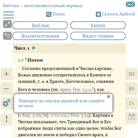
Библия
— восстановительный перевод
Поиск
Скачать Android
Библия
Книги
Жизнеизучения
Видео-гимны
Числ. 1
1
1:1
Потом
Согласно представленной в Числах картине,
+
НЗ
Божье движение осуществлялось в Ковчеге со
скинией, т. е. в Христе, Богочеловеке, слиянии
–
1
ВЗ
Бога и человека (см.
прим. Исх. 25:11
), как
воплощении Бога (
Кол. 2:9
) с церковью,
Наводите на ссылки мышкой или тапайте
увеличением, приростом Христа (см. прим. к
Гл
по ним
Исх. 26:15
), как Божьим жилищем на земле
(
1 Кор. 3:16
;
Эф. 2:21-22
;
1 Тим. 3:15
). Картина в
!
Числах показывает, что Триединый Бог и Его
избранные люди слиты как одно целое, чтобы Бог
двигался по земле и победил Своего врага, в