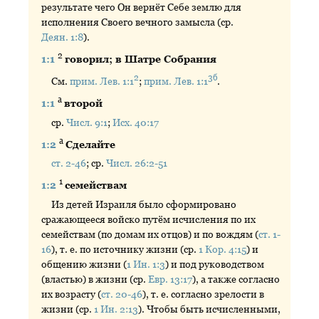
результате чего Он вернёт Себе землю для
исполнения Своего вечного замысла (ср.
Деян. 1:8
).
2
1:1
говорил; в Шатре Собрания
2
3б
См.
прим. Лев. 1:1
;
прим. Лев. 1:1
.
а
1:1
второй
ср.
Числ. 9:1
;
Исх. 40:17
а
1:2
Сделайте
ст. 2-46
; ср.
Числ. 26:2-51
1
1:2
семействам
Из детей Израиля было сформировано
сражающееся войско путём исчисления по их
семействам (по домам их отцов) и по вождям (
ст. 1-
16
), т. е. по источнику жизни (ср.
1 Кор. 4:15
) и
общению жизни (
1 Ин. 1:3
) и под руководством
(властью) в жизни (ср.
Евр. 13:17
), а также согласно
их возрасту (
ст. 20-46
), т. е. согласно зрелости в
жизни (ср.
1 Ин. 2:13
). Чтобы быть исчисленными,