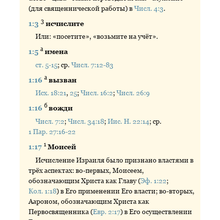
(для священнической работы) в
Числ. 4:3
.
3
1:3
исчислите
Или: «посетите», «возьмите на учёт».
а
1:5
имена
ст. 5-15
; ср.
Числ. 7:12-83
а
1:16
вызван
Исх. 18:21
,
25
;
Числ. 16:2
;
Числ. 26:9
б
1:16
вожди
Числ. 7:2
;
Числ. 34:18
;
Иис. Н. 22:14
; ср.
1 Пар. 27:16-22
1
1:17
Моисей
Исчисление Израиля было признано властями в
трёх аспектах: во-первых, Моисеем,
обозначающим Христа как Главу (
Эф. 1:22
;
Кол. 1:18
) в Его применении Его власти; во-вторых,
Аароном, обозначающим Христа как
Первосвященника (
Евр. 2:17
) в Его осуществлении