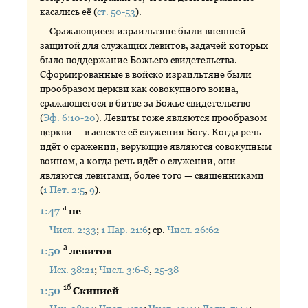
касались её (
ст. 50-53
).
Сражающиеся израильтяне были внешней
защитой для служащих левитов, задачей которых
было поддержание Божьего свидетельства.
Сформированные в войско израильтяне были
прообразом церкви как совокупного воина,
сражающегося в битве за Божье свидетельство
(
Эф. 6:10-20
). Левиты тоже являются прообразом
церкви — в аспекте её служения Богу. Когда речь
идёт о сражении, верующие являются совокупным
воином, а когда речь идёт о служении, они
являются левитами, более того — священниками
(
1 Пет. 2:5
,
9
).
а
1:47
не
Числ. 2:33
;
1 Пар. 21:6
; ср.
Числ. 26:62
а
1:50
левитов
Исх. 38:21
;
Числ. 3:6-8
,
25-38
1б
1:50
Скинией