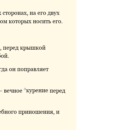
 сторонах, на его двух
ом которых носить его.
а, перед крышкой
бой.
огда он поправляет
а
 — вечное
курение
перед
ебного приношения, и