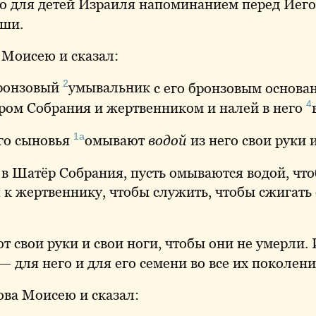
ло для детей Израиля напоминанием перед Иего
уши.
 Моисею и сказал:
2
ронзовый
умывальник
с его бронзовым основа
4
ом Собрания и жертвенником и налей в него
1а
его сыновья
омывают
водой
из него свои руки и
 в Шатёр Собрания, пусть омываются водой, чт
 к жертвеннику, чтобы служить, чтобы сжигат
 свои руки и свои ноги, чтобы они не умерли. И
 для него и для его семени во все их поколени
ва Моисею и сказал: