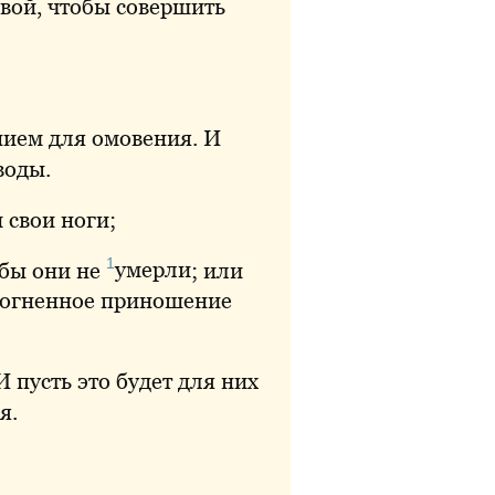
вой, чтобы совершить
нием для омовения. И
воды
.
 свои ноги;
1
обы они не
умерли
; или
ь огненное приношение
 пусть это будет для них
я.