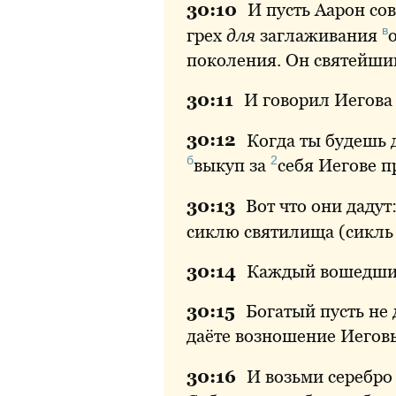
30:
10
И пусть Аарон со
в
грех
для
заглаживания
поколения. Он святейши
30:
11
И говорил Иегова
30:
12
Когда ты будешь 
б
2
выкуп
за
себя
Иегове пр
30:
13
Вот что они даду
сиклю святилища (сикль 
30:
14
Каждый вошедший
30:
15
Богатый пусть не 
даёте возношение Иегов
30:
16
И возьми серебро 