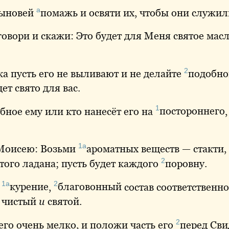
а
сыновей
помажь
и освяти их, чтобы они служи
овори и скажи: Это будет для Меня святое мас
2
а пусть его не выливают и не делайте
подобно
ет свято для вас.
1
бное ему или кто нанесёт его на
постороннего
1а
 Моисею: Возьми
ароматных
веществ — стакти, 
2
того ладана; пусть будет каждого
поровну
.
1а
2
о
курение
,
благовонный
состав соответственно
, чистый
и
святой.
2
его очень мелко, и положи часть его
перед
Сви