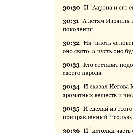
1
30:
30
И
Аарона
и его 
30:
31
А детям Израиля г
поколения.
1
30:
32
На
плоть
человек
оно свято,
и
пусть оно буд
30:
33
Кто составит подо
своего народа.
30:
34
И сказал Иегова
ароматных веществ и чис
30:
35
И сделай из этог
3б
приправленный
солью
1
30:
36
И
истолки
часть 