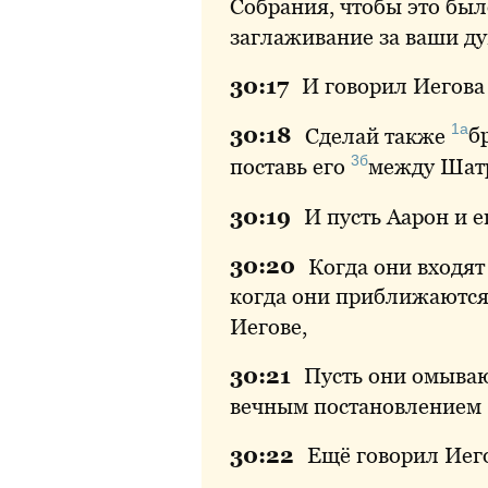
Собрания, чтобы это бы
заглаживание за ваши д
30:
17
И говорил Иегова
1а
30:
18
Сделай также
б
3б
поставь его
между
Шатр
30:
19
И пусть Аарон и 
30:
20
Когда они входят
когда они приближаются
Иегове,
30:
21
Пусть они омывают
вечным постановлением —
30:
22
Ещё говорил Иего