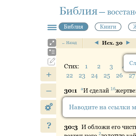
Библия
— восста
Библия
Книги
Исх. 30
←
Назад
Сл
Стих:
1
2
3
4
+
22
23
24
25
26
27
–
а
1б
30:
1
И
сделай
жертве
1
30:
2
Его
длина
— локот
Наводите на ссылки 
2а
два локтя; его
рога
пус
?
30:
3
И обложи его чис
2
вокруг него
золотую
кай