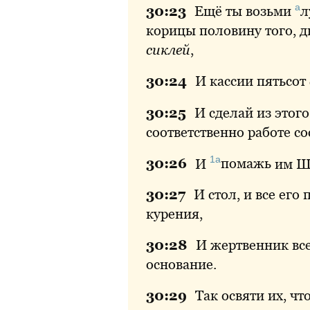
а
30:
23
Ещё ты возьми
л
корицы половину того, д
сиклей
,
30:
24
И кассии пятьсот
30:
25
И сделай из этог
соответственно работе со
1а
30:
26
И
помажь
им Ша
30:
27
И стол, и все его
курения,
30:
28
И жертвенник все
основание.
30:
29
Так освяти их, чт