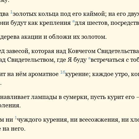
1
 два
золотых
кольца под его каймой; на его двух
а
 они будут как крепления
для
шестов, посредств
дерева акации и обложи их золотом.
ед
завесой, которая над Ковчегом Свидетельств
а
ад Свидетельством, где Я буду
встречаться
с то
1б
ит
на нём ароматное
курение
; каждое утро, к
.
навливает лампады в сумерки, пусть курит его
оления.
1
ём ни
чуждого
курения, ни всесожжения, ни хл
 на него.