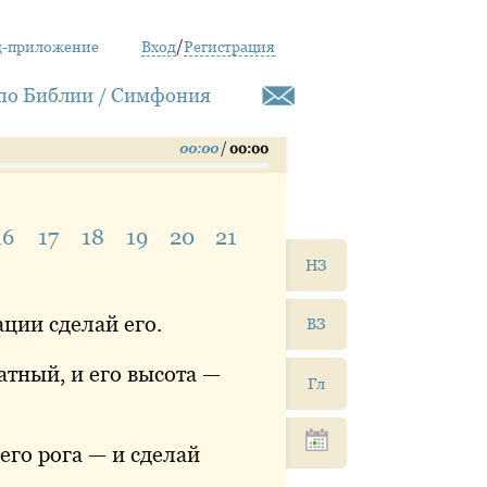
д-приложение
Вход
/
Регистрация
по Библии / Симфония
00:00
/
00:00
16
17
18
19
20
21
НЗ
8
ции сделай его.
ВЗ
атный, и его высота —
Гл
 его рога — и сделай