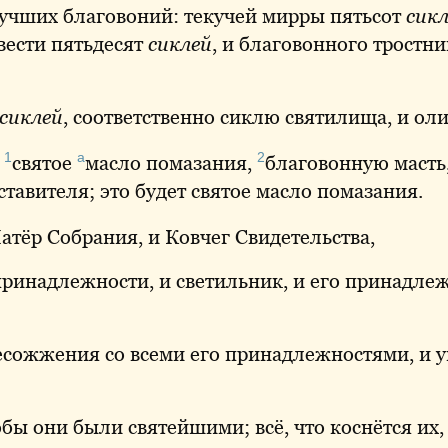
учших
благовоний: текучей мирры пятьсот
сик
вести пятьдесят
сиклей
, и благовонного тростни
сиклей
, соответственно сиклю святилища, и оли
1
а
2
о
святое
масло
помазания,
благовонную
масть
ставителя; это будет святое масло помазания.
тёр Собрания, и Ковчег Свидетельства,
 принадлежности, и светильник, и его принадле
сожжения со всеми его принадлежностями, и у
обы они были святейшими; всё, что коснётся их, 