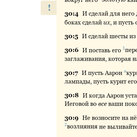
!
30:
4
И сделай для него
боках сделай
их
, и пусть
30:
5
И сделай шесты из 
1
30:
6
И поставь его
пер
заглаживания, которая н
а
30:
7
И пусть Аарон
кур
лампады, пусть курит его
30:
8
И когда Аарон уста
Иеговой во
все
ваши пок
30:
9
Не возносите на н
2
возлияния
не выливайте