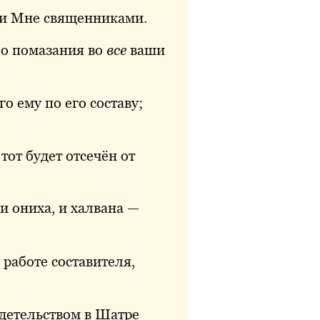
ли Мне священниками.
ло помазания во
все
ваши
го
ему по его составу;
, тот будет отсечён от
и ониха, и халвана —
 работе составителя,
детельством в Шатре