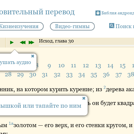
новительный перевод
Библия андрои
Жизнеизучения
Видео-гимны
Поиск 
Исход, глава 30
ушать аудио
5
6
7
8
9
10
11
12
13
14
15
28
29
30
31
32
33
34
35
36
37
3
2
нник
, на котором курить курение; из
дерева
ака
ь, и его ширина — локоть; пусть он будет квадр
мышкой или тапайте по ним
ть будут одним целым с
ним.
1а
тым
золотом
— его верх, и его стенки кругом, и
му.