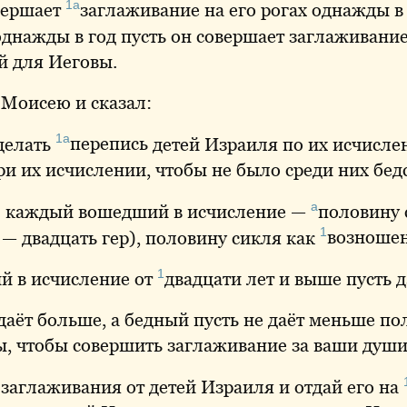
1а
вершает
заглаживание
на его рогах однажды в
однажды
в год пусть он совершает заглаживание
й для Иеговы.
 Моисею и сказал:
1а
делать
перепись
детей Израиля по их исчисле
и их исчислении, чтобы не было среди них бед
а
т: каждый вошедший в исчисление —
половину
1
— двадцать гер), половину сикля как
возноше
1
 в исчисление от
двадцати
лет и выше пусть 
даёт больше, а бедный пусть не даёт меньше по
ы, чтобы совершить заглаживание за ваши души
заглаживания от детей Израиля и отдай его на