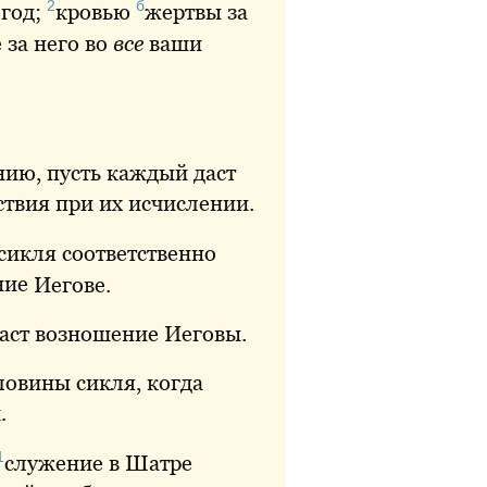
2
б
 год;
кровью
жертвы
за
 за него во
все
ваши
нию, пусть каждый даст
ствия при их исчислении.
сикля соответственно
ние
Иегове.
даст возношение Иеговы.
ловины сикля, когда
.
1
служение
в Шатре