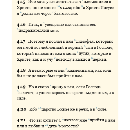
1
4:
15
Ибо
хотя у вас десять тысяч
наставников
в
2а
б
Христе, но не много
отцов
; ибо
в
Христе Иисусе
в
г
я
родил
вас через
благовестие
.
1
4:
16
Итак
, я
увещеваю
вас: становитесь
а
подражателями
мне.
а
4:
17
Поэтому
я послал к вам
Тимофея
, который
б
есть мой возлюбленный и верный
сын
в Господе,
1
который напомнит вам о моих
путях
, которые в
2
в
Христе, как я и учу
повсюду
в каждой
церкви
.
а
4:
18
А
некоторые стали
надменными
, как если
бы я не должен был прийти к вам.
а
4:
19
Но
я скоро
приду
к вам, если Господь
б
захочет
, и удостоверюсь не в речи надменных, а в
силе.
1а
б
4:
20
Ибо
царство
Божье не в речи, а в
силе
.
1
а
4:
21
Что
вы хотите? С
жезлом
мне
прийти
к вам
2б
в
или в любви и
духе
кротости
?