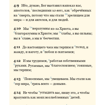
4:
9
Ибо
, думаю, Бог выставил напоказ нас,
1
2
апостолов,
последними
из всех
, как
обречённых
а
3б
на
смерть
, потому что мы стали
зрелищем
для
мира — и для ангелов, и для людей.
1а
4:
10
Мы
неразумны
из-за Христа, а вы
б
2в
благоразумны
в Христе; мы
слабы
, а вы сильны;
3
г
вы в
славе
, а мы в
бесчестии
.
а
4:
11
До
настоящего часа мы терпим и
голод
, и
б
жажду, и наготу, и
побои
и скитаемся;
а
4:
12
И
мы трудимся,
работая
собственными
б
в
г
руками
. Ругаемые, мы
благословляем
;
гонимые
,
мы терпим;
1
2
4:
13
Поносимые
, мы
увещеваем
. Мы стали как
а
3
сор
мира,
грязь
всего — доныне.
а
4:
14
Не
чтобы
устыдить
вас, пишу это, а чтобы
б
вразумить как моих возлюбленных
детей
.