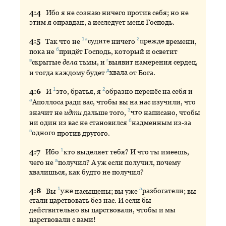
4:
4
Ибо
я не сознаю ничего против себя; но не
этим я оправдан, а исследует меня Господь.
1а
2
4:
5
Так
что не
судите
ничего
прежде
времени,
б
пока не
придёт
Господь, который и осветит
в
г
скрытые
дела
тьмы, и
выявит
намерения сердец,
д
и тогда каждому будет
хвала
от Бога.
1
2
4:
6
И
это
, братья, я
образно
перенёс на себя и
а
Аполлоса
ради вас, чтобы вы на нас изучили, что
3
значит не
идти
дальше того,
что
написано, чтобы
б
ни один из вас не становился
надменным
из-за
в
одного
против другого.
1
4:
7
Ибо
кто
выделяет тебя? И что ты имеешь,
а
чего не
получил
? А уж если получил, почему
хвалишься, как будто не получил?
1
а
4:
8
Вы
уже
насыщены; вы уже
разбогатели
; вы
стали царствовать без нас. И если бы
действительно вы царствовали, чтобы и мы
царствовали с вами!