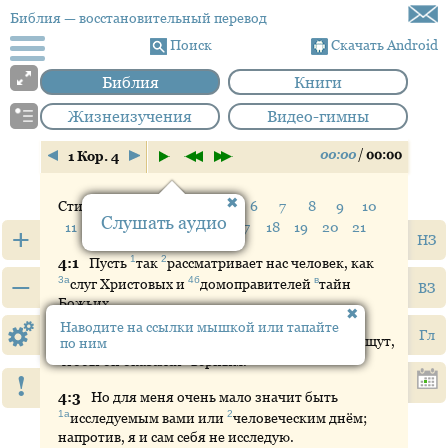
Библия
— восстановительный перевод
Поиск
Скачать Android
Библия
Книги
Жизнеизучения
Видео-гимны
00:00
/
00:00
1 Кор. 4
Стих:
1
2
3
4
5
6
7
8
9
10
Слушать аудио
11
12
13
14
15
16
17
18
19
20
21
+
НЗ
1
2
4:
1
Пусть
так
рассматривает
нас человек, как
–
3а
4б
в
слуг
Христовых и
домоправителей
тайн
ВЗ
Божьих.
Наводите на ссылки мышкой или тапайте
Гл
1
4:
2
Здесь
, помимо того, в домоправителях ищут,
по ним
а
чтобы он оказался
верным
.
!
4:
3
Но
для меня очень мало значит быть
1а
2
исследуемым
вами или
человеческим
днём;
напротив, я и сам себя не исследую.