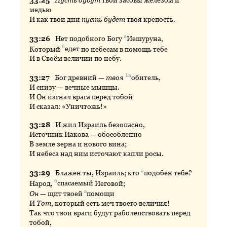
медью
И как твои дни
пусть будет
твоя крепость.
а
33:
26
Нет
подобного Богу
Иешуруна
,
б
Который
едет
по небесам в помощь тебе
И в Своём величии по небу.
1а
33:
27
Бог
древний —
твоя
обитель
,
И снизу — вечные мышцы.
И Он изгнал врага перед тобой
И сказал: «Уничтожь!»
33:
28
И
жил Израиль безопасно,
Источник Иакова — обособленно
В земле зерна и нового вина;
И небеса над ним источают капли росы.
а
33:
29
Блажен
ты, Израиль; кто
подобен
тебе?
б
Народ,
спасаемый
Иеговой;
в
Он
— щит твоей
помощи
И
Тот
, который есть меч твоего величия!
Так что твои враги будут раболепствовать перед
тобой,