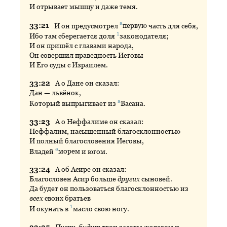
И отрывает мышцу и даже темя.
а
33:
21
И
он предусмотрел
первую
часть для себя,
1
Ибо там сберегается доля
законодателя
;
И он пришёл с главами народа,
Он совершил праведность Иеговы
И Его суды с Израилем.
33:
22
А
о Дане он сказал:
Дан — львёнок,
а
Который выпрыгивает из
Васана
.
33:
23
А
о Неффалиме он сказал:
Неффалим, насыщенный благосклонностью
И полный благословения Иеговы,
а
Владей
морем
и югом.
33:
24
А
об Асире он сказал:
Благословен Асир больше
других
сыновей.
Да будет он пользоваться благосклонностью из
всех
своих братьев
1
И окунать в
масло
свою ногу.
33:
25
Пусть будут
твои засовы железом и