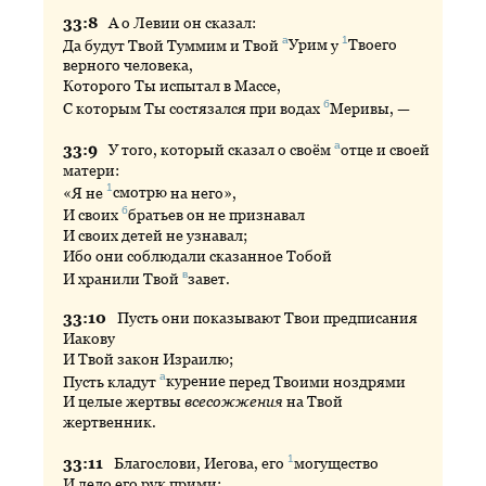
33:
8
А
о Левии он сказал:
а
1
Да будут Твой Туммим и Твой
Урим
у
Твоего
верного человека,
Которого Ты испытал в Массе,
б
С которым Ты состязался при водах
Меривы
, —
а
33:
9
У
того, который сказал о своём
отце
и своей
матери:
1
«Я не
смотрю
на него»,
б
И своих
братьев
он не признавал
И своих детей не узнавал;
Ибо они соблюдали сказанное Тобой
в
И хранили Твой
завет
.
33:
10
Пусть
они показывают Твои предписания
Иакову
И Твой закон Израилю;
а
Пусть кладут
курение
перед Твоими ноздрями
И целые жертвы
всесожжения
на Твой
жертвенник.
1
33:
11
Благослови
, Иегова, его
могущество
И дело его рук прими;