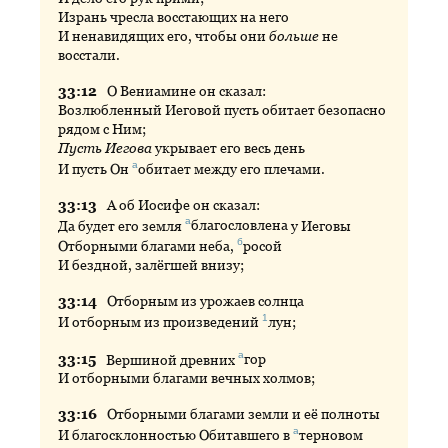
Изрань чресла восстающих на него
И ненавидящих его, чтобы они
больше
не
восстали.
33:
12
О
Вениамине он сказал:
Возлюбленный Иеговой пусть обитает безопасно
рядом с Ним;
Пусть Иегова
укрывает его весь день
а
И пусть Он
обитает
между его плечами.
33:
13
А
об Иосифе он сказал:
а
Да будет его земля
благословлена
у Иеговы
б
Отборными благами неба,
росой
И бездной, залёгшей внизу;
33:
14
Отборным
из урожаев солнца
1
И отборным из произведений
лун
;
а
33:
15
Вершиной
древних
гор
И отборными благами вечных холмов;
33:
16
Отборными
благами земли и её полноты
а
И благосклонностью Обитавшего в
терновом