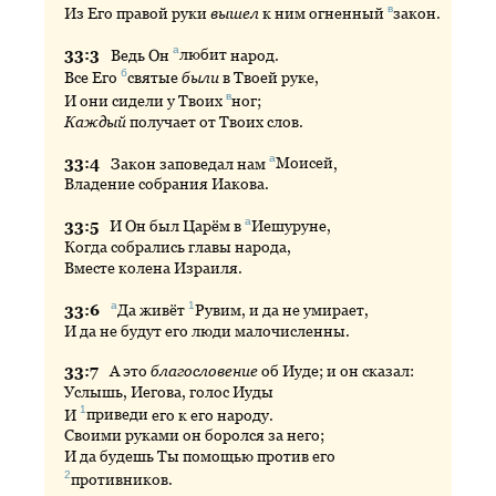
в
Из Его правой руки
вышел
к ним огненный
закон
.
а
33:
3
Ведь
Он
любит
народ.
б
Все Его
святые
были
в Твоей руке,
в
И они сидели у Твоих
ног
;
Каждый
получает от Твоих слов.
а
33:
4
Закон
заповедал нам
Моисей
,
Владение собрания Иакова.
а
33:
5
И
Он был Царём в
Иешуруне
,
Когда собрались главы народа,
Вместе колена Израиля.
а
1
33:
6
Да
живёт
Рувим
, и да не умирает,
И да не будут его люди малочисленны.
33:
7
А
это
благословение
об Иуде; и он сказал:
Услышь, Иегова, голос Иуды
1
И
приведи
его к его народу.
Своими руками он боролся за него;
И да будешь Ты помощью против его
2
противников
.