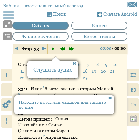
Библия
— восстановительный перевод
Поиск
Скачать Android
Библия
Книги
Жизнеизучения
Видео-гимны
00:00
/
00:00
Втор. 33
Стих:
1
2
3
4
5
6
7
8
9
10
Слушать аудио
11
12
13
14
15
16
17
18
19
20
21
+
НЗ
22
23
24
25
26
27
28
29
–
1
33:
1
И
вот
благословение
, которым Моисей,
ВЗ
а
человек
Божий, благословил детей Израиля
перед своей смертью.
Наводите на ссылки мышкой или тапайте
Гл
по ним
33:
2
И
он сказал:
!
а
Иегова пришёл с
Синая
И взошёл им с Сеира;
Он воссиял с горы Фаран
б
И явился от
мириад
святых;