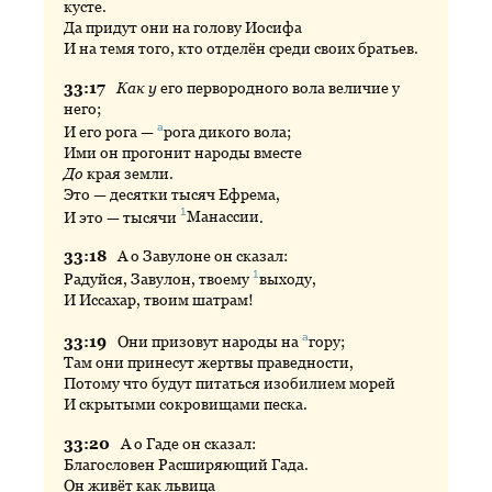
кусте.
Да придут они на голову Иосифа
И на темя того, кто отделён среди своих братьев.
33:
17
Как у
его первородного вола величие у
него;
а
И его рога —
рога
дикого вола;
Ими он прогонит народы вместе
До
края земли.
Это — десятки тысяч Ефрема,
1
И это — тысячи
Манассии
.
33:
18
А
о Завулоне он сказал:
1
Радуйся, Завулон, твоему
выходу
,
И Иссахар, твоим шатрам!
а
33:
19
Они
призовут народы на
гору
;
Там они принесут жертвы праведности,
Потому что будут питаться изобилием морей
И скрытыми сокровищами песка.
33:
20
А
о Гаде он сказал:
Благословен Расширяющий Гада.
Он живёт как львица