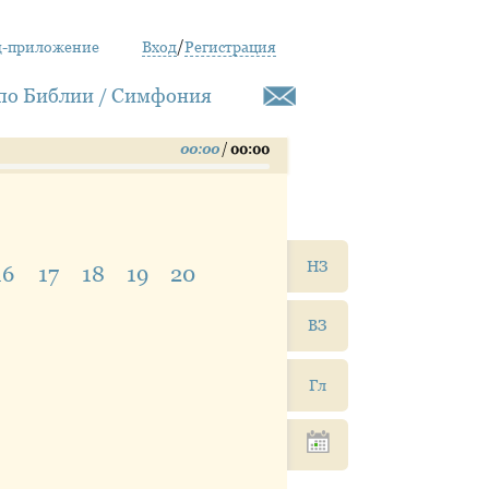
д-приложение
Вход
/
Регистрация
по Библии / Симфония
00:00
/
00:00
НЗ
16
17
18
19
20
ВЗ
Гл