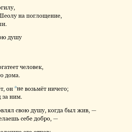
огилу,
еолу на поглощение,
ли.
ою душу
огатеет человек,
го дома.
а
т, он
не
возьмёт ничего;
 за ним.
овлял
свою душу, когда был жив, —
делаешь себе добро, —
олению его отцов;