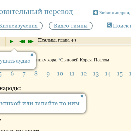
новительный перевод
Библия андрои
Жизнеизучения
Видео-гимны
Поиск 
Псалмы, глава 49
а
Начальнику
хора.
Сыновей
Корея. Псалом
ушать аудио
5
6
7
8
9
10
11
12
13
14
15
 народы;
 мира,
мышкой или тапайте по ним
, и высшие,
;
орить мудрость,