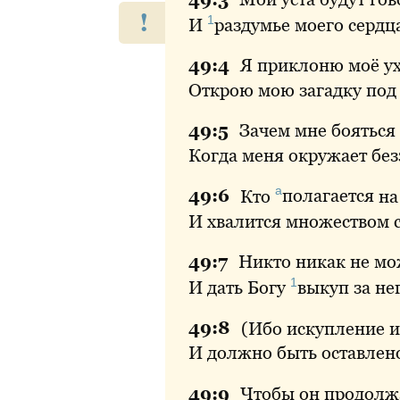
!
1
И
раздумье
моего сердца
49:
4
Я
приклоню моё ух
Открою мою загадку под
49:
5
Зачем
мне бояться 
Когда меня окружает безз
а
49:
6
Кто
полагается
н
И хвалится множеством 
49:
7
Никто
никак не мо
1
И дать Богу
выкуп
за не
49:
8
(Ибо искупление 
И должно быть оставлено
49:
9
Чтобы
он продол