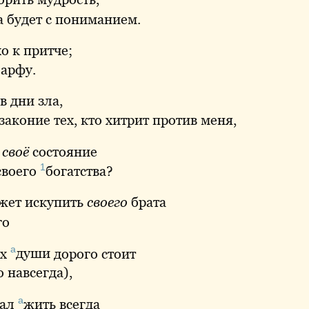
 будет с пониманием.
о к притче;
 арфу.
в дни зла,
аконие тех, кто хитрит против меня,
а
своё
состояние
1
своего
богатства
?
жет искупить
своего
брата
го
а
их
души
дорого стоит
 навсегда),
а
жал
жить
всегда