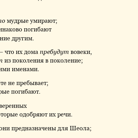
то
мудрые умирают;
инаково погибают
ние другим.
— что их дома
пребудут
вовеки,
т
из поколения в поколение;
ими именами.
те не пребывает;
рые погибают.
веренных
торые одобряют их речи.
 они предназначены для Шеола;