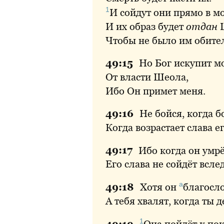
1
И
сойдут они прямо в м
И их образ будет
отдан
Ш
Чтобы не было им обите
49:
15
Но
Бог искупит м
От власти Шеола,
Ибо Он примет меня.
49:
16
Не
бойся, когда б
Когда возрастает слава е
49:
17
Ибо
когда он умрё
Его слава не сойдёт вслед
а
49:
18
Хотя
он
благосл
А тебя хвалят, когда ты 
1
49:
19
Она
пойдёт к пок