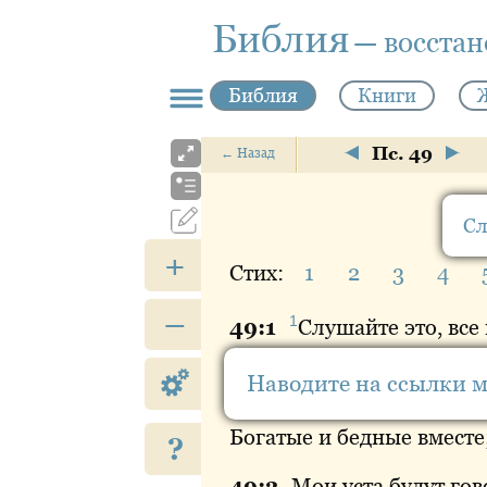
Библия
— восста
Библия
Книги
Пс. 49
←
Назад
Сл
+
Стих:
1
2
3
4
–
1
49:
1
Слушайте
это, все
Обратите ухо, все жители
Наводите на ссылки 
49:
2
И
низшие сословия
Богатые и бедные вместе
?
49:
3
Мои
уста будут гов