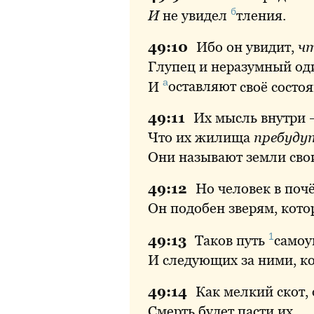
б
И
не увидел
тления
.
49:
10
Ибо
он увидит,
ч
Глупец и неразумный од
а
И
оставляют
своё состоя
49:
11
Их
мысль внутри 
Что их жилища
пребуду
Они называют земли сво
49:
12
Но
человек в почё
Он подобен зверям, кото
1
49:
13
Таков
путь
самоу
И следующих за ними, ко
49:
14
Как
мелкий скот,
Смерть будет пасти их.