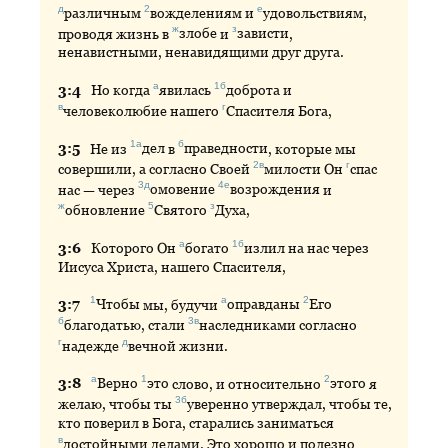
д
2
е
различным
вожделениям
и
удовольствиям
,
ж
з
проводя жизнь в
злобе
и
зависти
,
ненавистными, ненавидящими друг друга.
а
1б
3:
4
Но
когда
явилась
доброта
и
в
г
человеколюбие
нашего
Спасителя
Бога,
1а
б
3:
5
Не
из
дел
в
праведности
, которые мы
2в
г
совершили, а согласно Своей
милости
Он
спас
3д
4е
нас — через
омовение
возрождения
и
ж
5
з
обновление
Святого
Духа
,
а
1б
3:
6
Которого
Он
богато
излил
на нас через
Иисуса Христа, нашего Спасителя,
1
а
2
3:
7
Чтобы
мы, будучи
оправданы
Его
б
3в
благодатью
, стали
наследниками
согласно
г
д
надежде
вечной
жизни.
а
1
2
3:
8
Верно
это
слово, и относительно
этого
я
3б
желаю, чтобы ты
уверенно
утверждал, чтобы те,
кто поверил в Бога, старались заниматься
в
достойными
делами. Это хорошо и полезно