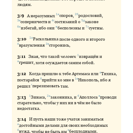
людям.
1а
2б
3:
9
А
неразумных
споров
,
родословий
,
3в
4г
5д
соперничеств
и
состязаний
о
законе
6е
ж
7з
избегай
, ибо они
бесполезны
и
суетны
.
1а
3:
10
Раскольника
после одного и второго
б
2в
вразумления
сторонись
,
1
3:
11
Зная
, что такой
человек
извращён
и
а
грешит
, хотя осуждается самим собой.
а
3:
12
Когда
пришлю к тебе Артемаса или
Тихика
,
б
1в
постарайся
прийти
ко мне в
Никополь
, ибо я
г
решил
перезимовать
там.
1
2а
б
в
3:
13
Зинаса
,
законника
, и
Аполлоса
проводи
старательно, чтобы у них ни в чём не было
недостатка.
3:
14
И
пусть наши тоже учатся заниматься
а
достойными
делами для своих необходимых
б
в
нужд
, чтобы не быть им
бесплодными
.