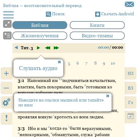
Библия
— восстановительный перевод
Поиск
Скачать Android
Библия
Книги
Жизнеизучения
Видео-гимны
00:00
/
00:00
Тит. 3
Стих:
1
2
3
4
5
6
7
8
9
10
Слушать аудио
11
12
13
14
15
+
НЗ
1а
3:
1
Напоминай
им
подчиняться
начальствам,
–
б
властям, быть покорными, быть
готовыми
ко
ВЗ
всякому доброму делу,
Наводите на ссылки мышкой или тапайте
Гл
а
1б
3:
2
Ни
на кого не
клеветать
, быть
не
по ним
2в
склонными к состязаниям,
снисходительными
,
!
г
проявляя всякую
кротость
ко всем людям.
а
1
3:
3
Ибо
и мы
когда
-то
были
неразумными,
б
в
г
непокорными
,
обманутыми
, служа
рабами