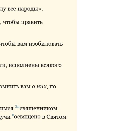
алу все народы».
т, чтобы править
 чтобы вам изобиловать
сти, исполнены всякого
помнить вам
о них
, по
3а
имся
священником
в
дучи
освящено
в Святом