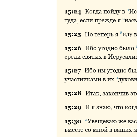
а
15:
24
Когда
пойду в
Ис
в
туда, если прежде я
нас
а
15:
25
Но
теперь я
иду
в
15:
26
Ибо
угодно было
среди святых в Иерусали
15:
27
Ибо
им угодно бы
а
участниками в их
духов
15:
28
Итак
, закончив э
15:
29
И
я знаю, что когд
а
15:
30
Увещеваю
же вас
вместе со мной в ваших м