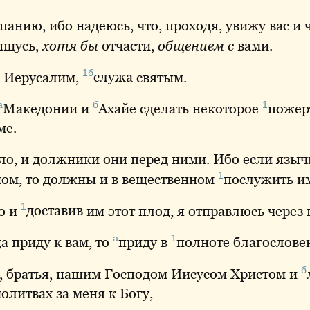
панию
, ибо надеюсь, что, проходя, увижу вас и
ыщусь
,
хотя бы
отчасти,
общением с
вами.
1б
 Иерусалим,
служа
святым.
а
б
1
Македонии
и
Ахайе
сделать некоторое
пожер
ме.
ло, и должники они перед ними. Ибо если языч
1
ном
, то должны и в вещественном
послужить
им
1
то и
доставив
им этот плод, я отправлюсь через
а
1
а приду к вам, то
приду
в
полноте
благословен
б
, братья, нашим Господом Иисусом Христом и
олитвах за меня к Богу,