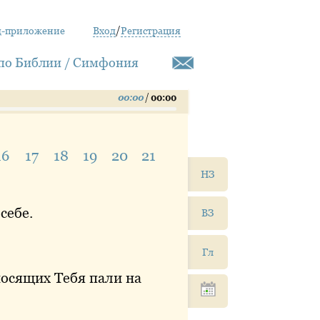
д-приложение
Вход
/
Регистрация
по Библии / Симфония
00:00
/
00:00
16
17
18
19
20
21
НЗ
 себе.
ВЗ
Гл
осящих Тебя пали на