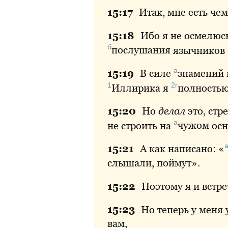
15:
17
Итак
, мне есть че
15:
18
Ибо
я не осмелюсь
б
послушания
язычников 
а
15:
19
В
силе
знамений
1
2г
Иллирика
я
полность
15:
20
Но
делал
это, стр
а
не строить на
чужом
осн
15:
21
А
как написано: «
слышали, поймут».
15:
22
Поэтому
я и встре
15:
23
Но
теперь у меня 
вам,