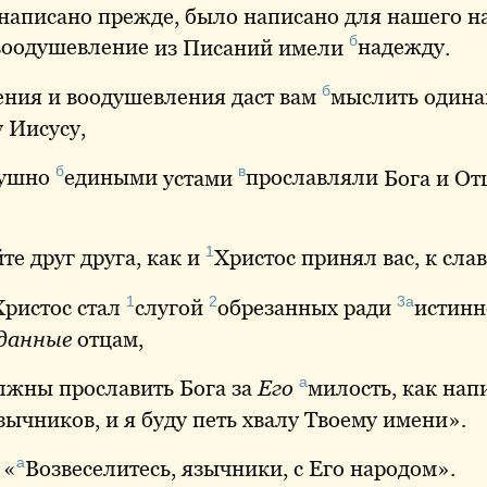
написано
прежде, было написано для нашего н
б
воодушевление
из Писаний имели
надежду
.
б
ния и воодушевления даст вам
мыслить
одина
у
Иисусу,
б
в
ушно
едиными
устами
прославляли
Бога и От
1
йте
друг друга, как и
Христос
принял вас, к сла
1
2
3а
Христос стал
слугой
обрезанных
ради
истинн
данные
отцам,
а
лжны прославить Бога за
Его
милость
, как нап
зычников, и я буду петь хвалу Твоему имени».
а
 «
Возвеселитесь
, язычники, с Его народом».