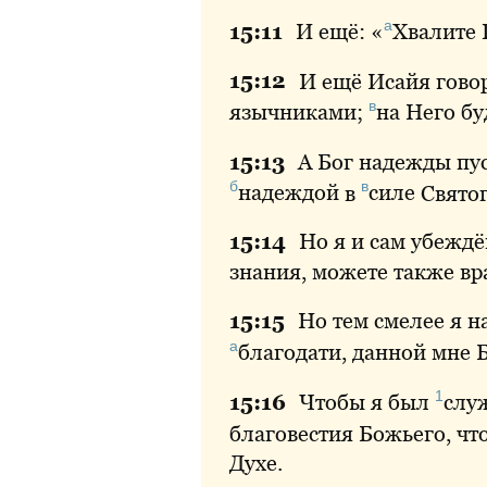
а
15:
11
И
ещё: «
Хвалите
Г
15:
12
И
ещё Исайя говор
в
язычниками;
на
Него бу
15:
13
А
Бог надежды пус
б
в
надеждой
в
силе
Святог
15:
14
Но
я и сам убеждё
знания, можете также вр
15:
15
Но
тем смелее я н
а
благодати
, данной мне 
1
15:
16
Чтобы
я был
слу
благовестия Божьего, ч
Духе.