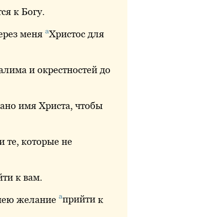
ся к Богу.
а
через меня
Христос
для
лима и окрестностей до
ано имя Христа, чтобы
и те, которые не
ти к вам.
а
 имею желание
прийти
к