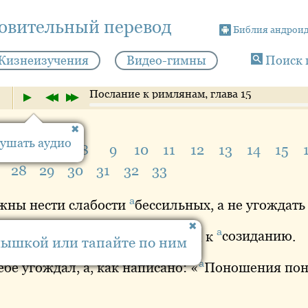
новительный перевод
Библия андрои
Жизнеизучения
Видео-гимны
Поиск 
Послание к римлянам, глава 15
ушать аудио
5
6
7
8
9
10
11
12
13
14
15
28
29
30
31
32
33
а
жны нести слабости
бессильных
, а не угождать
а
ть угождает ближнему во благо, к
созиданию
.
мышкой или тапайте по ним
а
бе угождал, а, как написано: «
Поношения
пон