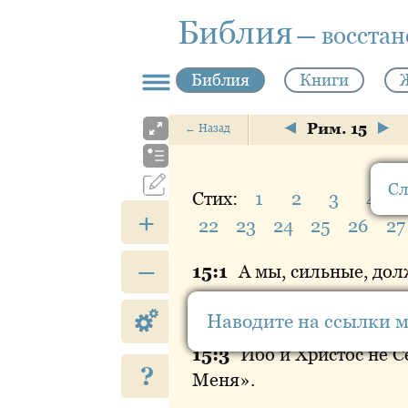
Библия
— восста
Библия
Книги
Рим. 15
←
Назад
Сл
Стих:
1
2
3
4
+
22
23
24
25
26
27
–
15:
1
А
мы, сильные, дол
15:
2
Каждый
из нас пус
Наводите на ссылки 
15:
3
Ибо
и Христос не Се
?
Меня».