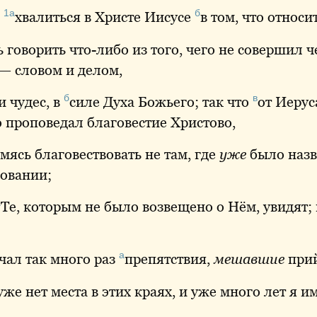
1а
б
м
хвалиться
в Христе Иисусе
в
том, что относит
 говорить что-либо из того, чего не совершил 
— словом и делом,
б
в
и чудес, в
силе
Духа Божьего; так что
от
Иеруса
ю
проповедал благовестие Христово,
емясь благовествовать не там, где
уже
было назв
овании;
а
Те
, которым не было возвещено о Нём, увидят; 
а
чал так много раз
препятствия
,
мешавшие
прий
уже нет места в этих краях, и уже много лет я