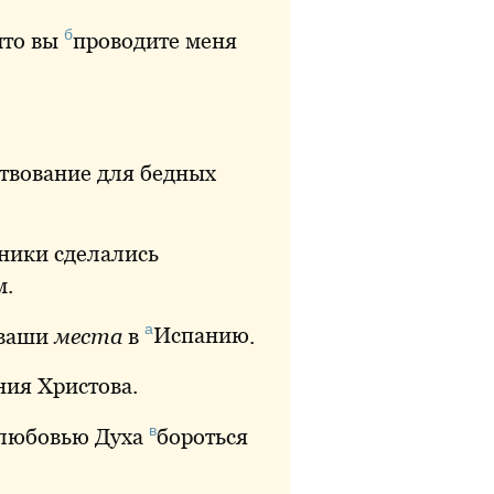
б
 что вы
проводите
меня
твование
для бедных
ники сделались
.
а
 ваши
места
в
Испанию
.
ия Христова.
в
любовью
Духа
бороться