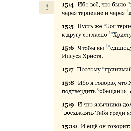
а
15:
4
Ибо
всё, что было
!
1
через терпение и через
а
15:
5
Пусть
же
Бог
терпе
1в
к другу согласно
Христ
1а
15:
6
Чтобы
вы
единод
Иисуса Христа.
а
15:
7
Поэтому
принима
15:
8
Ибо
я говорю, что 
б
подтвердить
обещания
,
15:
9
И
что язычники до
1
восхвалять
Тебя среди я
15:
10
И
ещё он говорит: