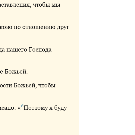
аставления, чтобы мы
ково по отношению друг
ца нашего Господа
ве Божьей.
ости
Божьей, чтобы
б
исано: «
Поэтому
я буду