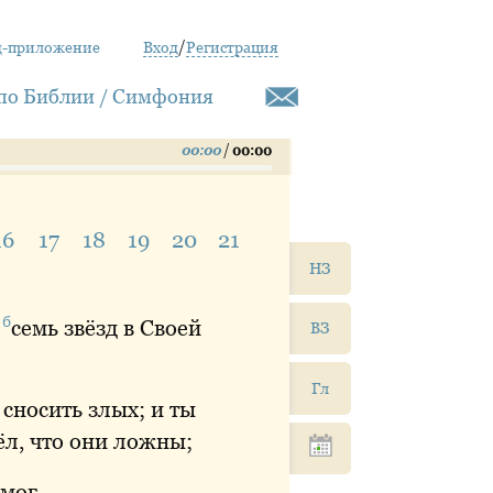
д-приложение
Вход
/
Регистрация
по Библии / Симфония
00:00
/
00:00
16
17
18
19
20
21
НЗ
б
семь
звёзд в Своей
ВЗ
Гл
 сносить злых; и ты
ёл, что они ложны;
емог.