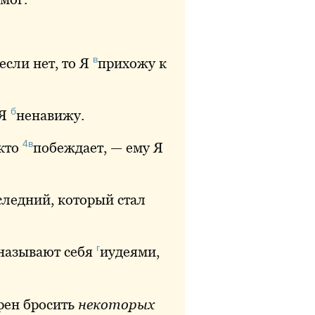
в
если нет, то Я
прихожу
к
б
 Я
ненавижу
.
4в
 кто
побеждает
, — ему Я
ледний, который стал
г
 называют себя
иудеями
,
ен бросить
некоторых