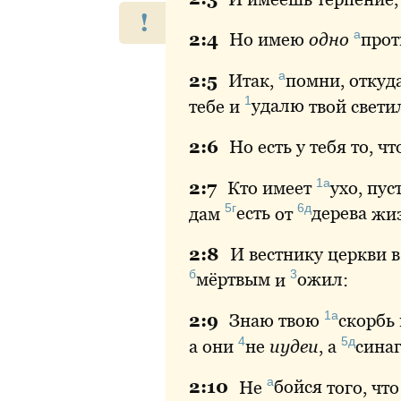
!
а
2:
4
Но
имею
одно
прот
а
2:
5
Итак
,
помни
, откуд
1
тебе и
удалю
твой светил
2:
6
Но
есть у тебя то, 
1а
2:
7
Кто
имеет
ухо
, пу
5г
6д
дам
есть
от
дерева
жиз
2:
8
И
вестнику церкви 
б
3
мёртвым
и
ожил
:
1а
2:
9
Знаю
твою
скорбь
4
5д
а они
не
иудеи
, а
сина
а
2:
10
Не
бойся
того, чт