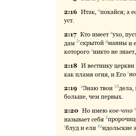
а
2:
16
Итак
,
покайся
; а 
уст.
а
2:
17
Кто
имеет
ухо
, пу
2г
д
дам
скрытой
манны
и 
з
которого
никто
не знает
2:
18
И
вестнику церкви
г
как пламя огня, и Его
но
а
1б
2:
19
Знаю
твои
дела
,
больше, чем первых.
2:
20
Но
имею
кое-что
2
называет себя
пророчиц
г
4д
блуд
и ели
идольские
ж