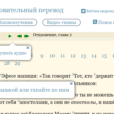
новительный перевод
Библия андрои
Жизнеизучения
Видео-гимны
Поиск 
Откровение, глава 2
ушать аудио
5
6
7
8
9
10
11
12
13
14
15
28
29
а
3
4
Эфесе
напиши: «Так говорит
Тот
, кто
держит
в
г
дит
посреди
семи
золотых светильников:
мышкой или тапайте по ним
в
 твой труд, и твоё
терпение
, и что ты не можешь
д
ют себя
апостолами
, а они не
апостолы
, и наш
а
 и вынес
всё
благодаря Моему
имени
, и не изн