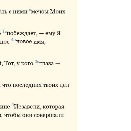
в
вать с ними
мечом
Моих
1в
о
побеждает
, — ему Я
4ж
нное
новое
имя,
3в
 Тот, у кого
глаза
—
 и что последних твоих дел
б
ине
Иезавели
, которая
, чтобы они совершали