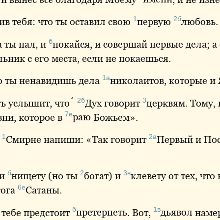
1
2б
ив
тебя: что ты оставил свою
первую
любовь
.
б
а ты пал, и
покайся
, и совершай первые дела; а 
ьник с его места, если не покаешься.
1а
что ты ненавидишь дела
николаитов
, которые и
2б
3
сть услышит, что́
Дух
говорит
церквям
. Тому,
7е
ни, которое в
раю
Божьем».
1
2а
в
Смирне
напиши: «Так говорит
Первый
и Пос
б
2
3в
и
нищету
(но ты
богат
) и
клевету
от тех, что
6е
гога
Сатаны
.
б
1в
о тебе предстоит
претерпеть
. Вот,
дьявол
намер