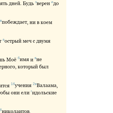
з
и
ять
дней. Будь
верен
до
в
побеждает
, ни в коем
а
т
острый
меч с двумя
б
в
ешь Моё
имя
и
не
ерного
, который был
1б
2в
жится
учения
Валаама
,
г
тобы они ели
идольские
б
николаитов
.