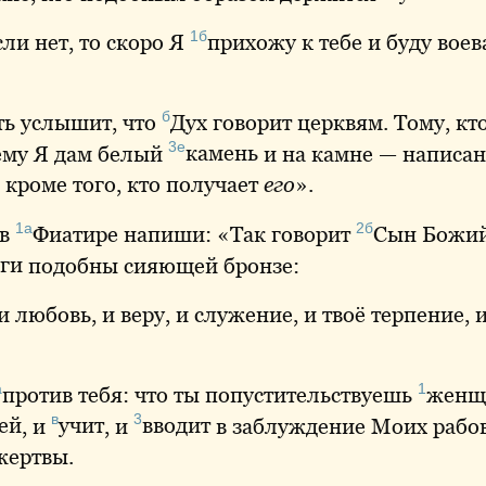
1б
если нет, то скоро Я
прихожу
к тебе и буду вое
б
сть услышит, что
Дух
говорит церквям. Тому, кт
3е
ему Я дам белый
камень
и на камне — написа
, кроме того, кто получает
его
».
1а
2б
 в
Фиатире
напиши: «Так говорит
Сын
Божий,
ги
подобны сияющей бронзе:
 и любовь, и веру, и служение, и твоё терпение,
а
1
против
тебя: что ты попустительствуешь
женщ
в
3
ей
, и
учит
, и
вводит
в заблуждение Моих рабов
ертвы.