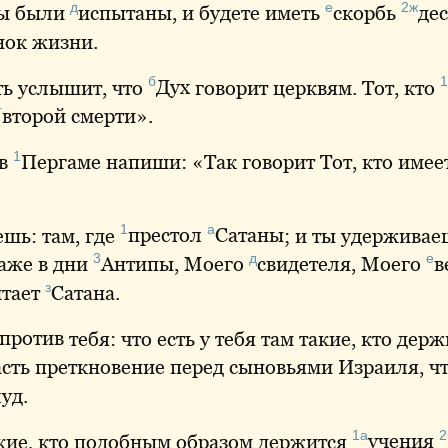
д
е
2ж
вы были
испытаны
, и будете иметь
скорбь
дес
нок
жизни.
б
1
сть услышит, что
Дух
говорит церквям. Тот, кто
г
второй
смерти».
1
 в
Пергаме
напиши: «Так говорит Тот, кто имее
1
а
ешь: там, где
престол
Сатаны
; и ты удержива
3
д
е
аже в дни
Антипы
, Моего
свидетеля
, Моего
в
з
итает
Сатана
.
против
тебя: что есть у тебя там такие, кто дер
асть преткновение перед сыновьями Израиля, ч
луд
.
1а
2
такие, кто подобным образом держится
учения