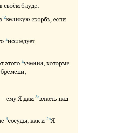
в своём блуде.
2
 в
великую
скорбь, если
а
то
исследует
а
ют этого
учения
, которые
о бремени;
3г
 — ему Я дам
власть
над
б
2в
ые
сосуды
, как и
Я