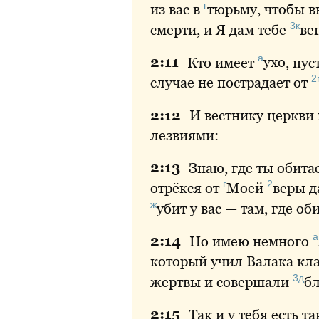
г
из вас в
тюрьму
, чтобы 
3к
смерти, и Я дам тебе
ве
а
2:
11
Кто
имеет
ухо
, пу
2
случае не пострадает от
2:
12
И
вестнику церкви
лезвиями:
2:
13
Знаю
, где ты обита
г
2
отрёкся от
Моей
веры
д
ж
убит
у вас — там, где об
а
2:
14
Но
имею немного
который учил Валака кл
3д
жертвы и совершали
б
2:
15
Так
и у тебя есть 