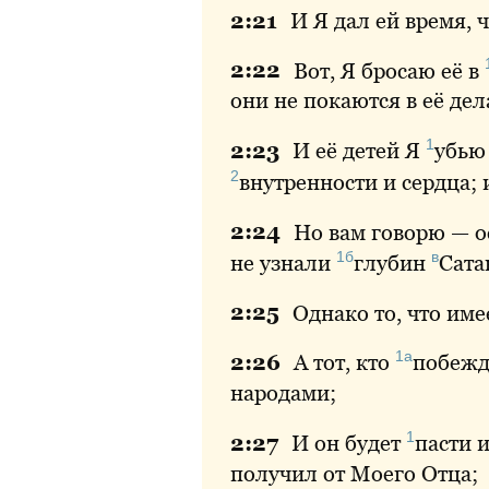
2:
21
И
Я дал ей время, 
2:
22
Вот
, Я бросаю её в
они не покаются в её дел
1
2:
23
И
её детей Я
убью
2
внутренности
и сердца; 
2:
24
Но
вам говорю — о
1б
в
не узнали
глубин
Сата
2:
25
Однако
то, что име
1а
2:
26
А
тот, кто
побежд
народами;
1
2:
27
И
он будет
пасти
и
получил от Моего Отца;