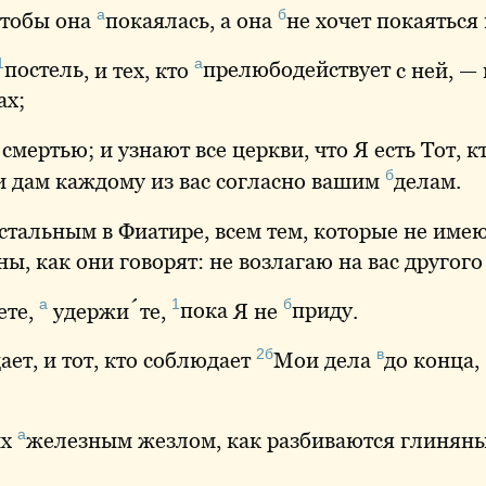
а
б
чтобы она
покаялась
, а она
не
хочет покаяться 
1
а
постель
, и тех, кто
прелюбодействует
с ней, —
ах;
смертью; и узнают все церкви, что Я есть Тот, к
б
и дам каждому из вас согласно вашим
делам
.
стальным в Фиатире, всем тем, которые не име
ны
, как они говорят: не возлагаю на вас другог
а
1
б
ете,
удержи́те,
пока
Я не
приду
.
2б
в
ает
, и тот, кто соблюдает
Мои
дела
до
конца,
а
х
железным
жезлом, как разбиваются глинян