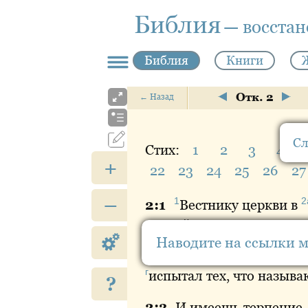
Библия
— восста
Библия
Книги
Отк. 2
←
Назад
Сл
Стих:
1
2
3
4
+
22
23
24
25
26
27
–
1
2
2:
1
Вестнику
церкви в
правой руке, Тот, кто хо
Наводите на ссылки 
а
б
2:
2
Знаю
твои
дела
, и
г
испытал
тех, что называ
?
2:
3
И
имеешь терпение,