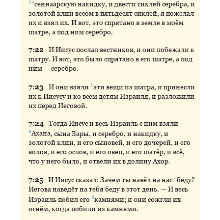
1а
сеннаарскую
накидку, и двести сиклей серебра, и
золотой клин весом в пятьдесят сиклей, я пожелал
их и взял их. И вот, это спрятано в земле в моём
шатре, а под ним серебро.
7:
22
И
Иисус послал вестников, и они побежали к
шатру. И вот, это было спрятано в его шатре, а под
ним — серебро.
1
7:
23
И
они взяли
эти
вещи из шатра, и принесли
их к Иисусу и ко всем детям Израиля, и разложили
их перед Иеговой.
7:
24
Тогда
Иисус и весь Израиль с ним взяли
а
Ахана
, сына Зары, и серебро, и накидку, и
золотой клин, и его сыновей, и его дочерей, и его
волов, и его ослов, и его овец, и его шатёр, и всё,
что у него было, и отвели их в долину Ахор.
а
7:
25
И
Иисус сказал: Зачем ты навёл на нас
беду
?
Иегова наведёт на тебя беду в этот день. — И весь
б
Израиль побил его
камнями
; и они сожгли их
огнём, когда побили их камнями.