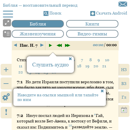
Библия
— восстановительный перевод
Поиск
Скачать Android
Библия
Книги
Жизнеизучения
Видео-гимны
00:00
/
00:00
Иис. Н. 7
Стих:
1
2
3
4
5
6
7
8
9
10
Слушать аудио
11
12
13
14
15
16
17
18
19
20
21
+
НЗ
22
23
24
25
26
–
7:
1
Но
дети Израиля поступили вероломно в том,
ВЗ
что было заклято
на уничтожение
, ибо Ахан, сын
Харми, сына Завди, сына Зары, из колена Иуды,
Наводите на ссылки мышкой или тапайте
Гл
а
взял от
заклятого
на уничтожение
; и возгорелся
по ним
гнев Иеговы на детей Израиля.
!
а
7:
2
Иисус
послал людей из Иерихона в
Гай
,
который возле Бет-Авена, к востоку от Вефиля, и
1б
сказал им: Поднимитесь и
разведайте
землю. —