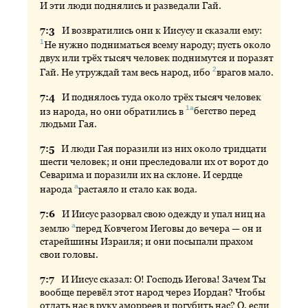
И эти люди поднялись и разведали Гай.
7:
3
И
возвратились они к Иисусу и сказали ему:
1
Не
нужно подниматься всему народу; пусть около
двух или трёх тысяч человек поднимутся и поразят
2
Гай. Не утруждай там весь народ, ибо
врагов
мало.
7:
4
И
поднялось туда около трёх тысяч человек
1а
из народа, но они обратились в
бегство
перед
людьми Гая.
7:
5
И
люди Гая поразили из них около тридцати
шести человек; и они преследовали их от ворот до
Севарима и поразили их на склоне. И сердце
а
народа
растаяло
и стало как вода.
7:
6
И
Иисус разорвал свою одежду и упал ниц на
а
землю
перед
Ковчегом Иеговы до вечера — он и
старейшины Израиля; и они посыпали прахом
свои головы.
7:
7
И
Иисус сказал: О! Господь Иегова! Зачем Ты
вообще перевёл этот народ через Иордан? Чтобы
отдать нас в руку аморреев и погубить нас? О, если