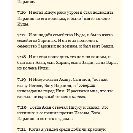
Израиле.
7:
16
И
встал Иисус рано утром и стал подводить
1
Израиля по его коленам, и было
взято
колено
Иуды.
7:
17
И
он подвёл семейство Иуды, и было взято
семейство Зариных. И он стал подводить
семейство Зариных по воинам, и был взят Завди.
7:
18
И
он стал подводить его дом по воинам, и
был взят Ахан, сын Харми, сына Завди, сына Зары,
из колена Иуды.
а
7:
19
И
Иисус сказал Ахану: Сын мой,
воздай
1
славу Иегове, Богу Израиля, и
соверши
исповедание перед Ним. И расскажи мне, что ты
сделал; не скрывай от меня
ничего
.
7:
20
Тогда
Ахан отвечал Иисусу и сказал: Это
истинно; я согрешил против Иеговы, Бога
Израиля; и вот что я сделал:
7:
21
Когда
я увидел среди добычи красивую