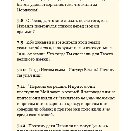
бы мы удовлетворились тем, что жили за
Иорданом!
7:
8
О
Господь, что мне сказать после того, как
Израиль повернулся спиной перед своими
врагами?
7:
9
Ибо
хананеи и все жители этой земли
услышат
об этом
, и окружат нас, и отсекут наше
а
имя
от земли. Что тогда Ты сделаешь для Твоего
великого имени?
7:
10
Тогда
Иегова сказал Иисусу: Встань! Почему
ты упал ниц?
1
7:
11
Израиль
согрешил. И притом они
преступили Мой завет, который Я заповедал им; и
а
притом они взяли от
заклятого
на уничтожение
;
и притом они совершили кражу; и притом они
совершили обман; и притом они положили
это
среди своих вещей.
а
7:
12
Поэтому
дети Израиля не могут
устоять