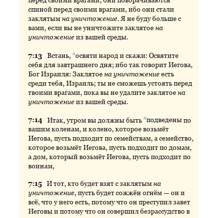
перед своими врагами; они поворачиваются
спиной перед своими врагами, ибо они стали
заклятым
на уничтожение
. Я не буду больше с
вами, если вы не уничтожите заклятое
на
уничтожение
из вашей среды.
а
7:
13
Встань
,
освяти
народ и скажи: Освятите
себя для завтрашнего дня; ибо так говорит Иегова,
Бог Израиля: Заклятое
на уничтожение
есть
среди тебя, Израиль; ты не сможешь устоять перед
твоими врагами, пока вы не удалите заклятое
на
уничтожение
из вашей среды.
а
7:
14
Итак
, утром вы должны быть
подведены
по
вашим коленам, и колено, которое возьмёт
Иегова, пусть подходит по семействам, а семейство,
которое возьмёт Иегова, пусть подходит по домам,
а дом, который возьмёт Иегова, пусть подходит по
воинам,
7:
15
И
тот, кто будет взят с заклятым
на
уничтожение
, пусть будет сожжён огнём — он и
всё, что у него есть, потому что он преступил завет
Иеговы и потому что он совершил безрассудство в