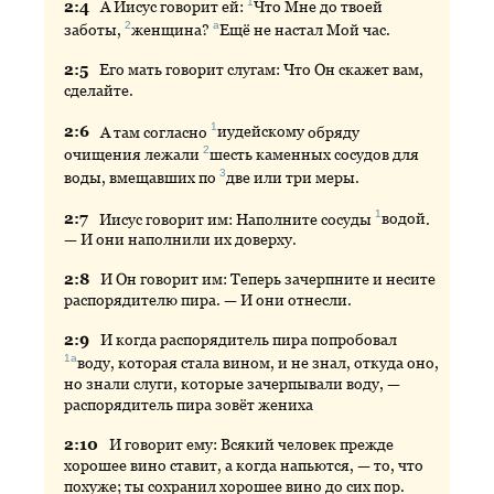
1
2:
4
А
Иисус говорит ей:
Что
Мне до твоей
2
а
заботы,
женщина
?
Ещё
не настал Мой час.
2:
5
Его
мать говорит слугам: Что Он скажет вам,
сделайте.
1
2:
6
А
там согласно
иудейскому
обряду
2
очищения лежали
шесть
каменных сосудов для
3
воды, вмещавших по
две
или три меры.
1
2:
7
Иисус
говорит им: Наполните сосуды
водой
.
— И они наполнили их доверху.
2:
8
И
Он говорит им: Теперь зачерпните и несите
распорядителю пира. — И они отнесли.
2:
9
И
когда распорядитель пира попробовал
1а
воду
, которая стала вином, и не знал, откуда оно,
но знали слуги, которые зачерпывали воду, —
распорядитель пира зовёт жениха
2:
10
И
говорит ему: Всякий человек прежде
хорошее вино ставит, а когда напьются, — то, что
похуже; ты сохранил хорошее вино до сих пор.