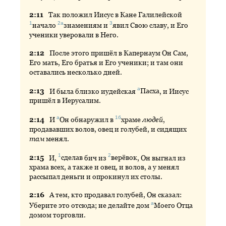
2:
11
Так
положил Иисус в Кане Галилейской
1
2а
3
начало
знамениям
и
явил
Свою славу, и Его
ученики уверовали в Него.
2:
12
После
этого пришёл в Капернаум Он Сам,
Его мать, Его братья и Его ученики; и там они
оставались несколько дней.
а
2:
13
И
была близко иудейская
Пасха
, и Иисус
пришёл в Иерусалим.
а
1б
2:
14
И
Он
обнаружил в
храме
людей
,
продававших волов, овец и голубей, и сидящих
там
менял.
1
2
2:
15
И
,
сделав
бич из
верёвок
, Он выгнал из
храма всех, а также и овец, и волов, а у менял
рассыпал деньги и опрокинул их столы.
2:
16
А
тем, кто продавал голубей, Он сказал:
а
Уберите это отсюда; не делайте дом
Моего
Отца
домом торговли.