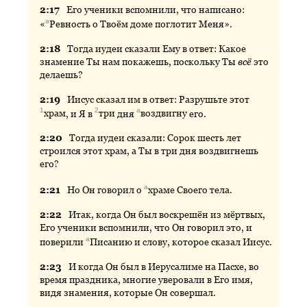
2:
17
Его
ученики вспомнили, что написано:
а
«
Ревность
о Твоём доме поглотит Меня».
2:
18
Тогда
иудеи сказали Ему в ответ: Какое
знамение Ты нам покажешь, поскольку Ты
всё
это
делаешь?
2:
19
Иисус
сказал им в ответ: Разрушьте этот
1
2
а
храм
, и Я в
три
дня
воздвигну
его.
2:
20
Тогда
иудеи сказали: Сорок шесть лет
строился этот храм, а Ты в три дня воздвигнешь
его?
а
2:
21
Но
Он говорил о
храме
Своего тела.
2:
22
Итак
, когда Он был воскрешён из мёртвых,
Его ученики вспомнили, что Он говорил это, и
а
поверили
Писанию
и слову, которое сказал Иисус.
2:
23
И
когда Он был в Иерусалиме на Пасхе, во
время праздника, многие уверовали в Его имя,
видя знамения, которые Он совершал.