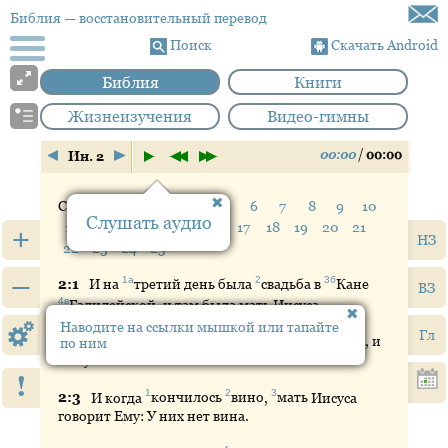
Библия
— восстановительный перевод
Поиск
Скачать Android
Библия
Книги
Жизнеизучения
Видео-гимны
00:00
/
00:00
Ин. 2
Стих:
1
2
3
4
5
6
7
8
9
10
Слушать аудио
11
12
13
14
15
16
17
18
19
20
21
+
НЗ
22
23
24
25
–
1а
2
3б
2:
1
И
на
третий
день была
свадьба
в
Кане
ВЗ
4в
Галилейской
, и там была мать Иисуса.
Наводите на ссылки мышкой или тапайте
Гл
2:
2
Был
приглашён на свадьбу также и Иисус, и
по ним
Его ученики.
!
1
2
3
2:
3
И
когда
кончилось
вино
,
мать
Иисуса
говорит Ему: У них нет вина.