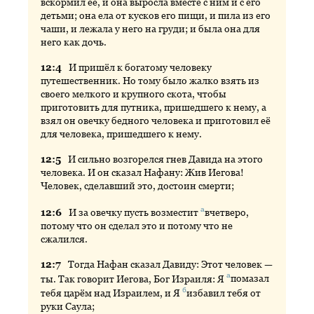
вскормил её, и она выросла вместе с ним и с его
детьми; она ела от кусков его пищи, и пила из его
чаши, и лежала у него на груди; и была она для
него как дочь.
12:
4
И
пришёл к богатому человеку
путешественник. Но тому было жалко взять из
своего мелкого и крупного скота, чтобы
приготовить для путника, пришедшего к нему, а
взял он овечку бедного человека и приготовил её
для человека, пришедшего к нему.
12:
5
И
сильно возгорелся гнев Давида на этого
человека. И он сказал Нафану: Жив Иегова!
Человек, сделавший это, достоин смерти;
а
12:
6
И
за овечку пусть возместит
вчетверо
,
потому что он сделал это и потому что не
сжалился.
12:
7
Тогда
Нафан сказал Давиду: Этот человек —
а
ты. Так говорит Иегова, Бог Израиля: Я
помазал
б
тебя царём над Израилем, и Я
избавил
тебя от
руки Саула;