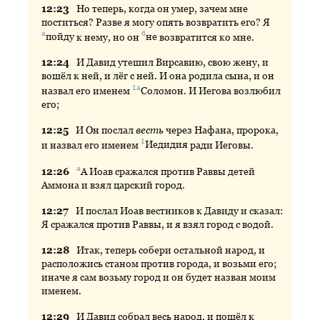
12:
23
Но
теперь, когда он умер, зачем мне
поститься? Разве я могу опять возвратить его? Я
а
б
пойду
к нему, но он
не
возвратится ко мне.
12:
24
И
Давид утешил Вирсавию, свою жену, и
вошёл к ней, и лёг с ней. И она родила сына, и он
1а
назвал его именем
Соломон
. И Иегова возлюбил
его;
12:
25
И
Он послал
весть
через Нафана, пророка,
1
и назвал его именем
Иедидия
ради Иеговы.
а
12:
26
А
Иоав сражался против Раввы детей
Аммона и взял царский город.
12:
27
И
послал Иоав вестников к Давиду и сказал:
Я сражался против Раввы, и я взял город
с
водой.
12:
28
Итак
, теперь собери остальной народ, и
расположись станом против города, и возьми его;
иначе я сам возьму город и он будет назван моим
именем.
12:
29
И
Давид собрал весь народ, и пошёл к