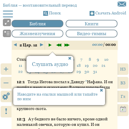
Библия
— восстановительный перевод
Поиск
Скачать Android
Библия
Книги
Жизнеизучения
Видео-гимны
00:00
/
00:00
2 Цар. 12
Стих:
1
2
3
4
5
6
7
8
9
10
Слушать аудио
11
12
13
14
15
16
17
18
19
20
21
+
НЗ
22
23
24
25
26
27
28
29
30
31
–
а
12:
1
Тогда
Иегова послал к Давиду
Нафана
. И он
ВЗ
пошёл к нему и сказал ему: В одном городе были
два человека: один богатый, а другой бедный.
Наводите на ссылки мышкой или тапайте
Гл
по ним
12:
2
У
богатого было очень много мелкого и
крупного скота.
!
12:
3
А
у бедного не было ничего, кроме одной
маленькой овечки, которую он купил. И он