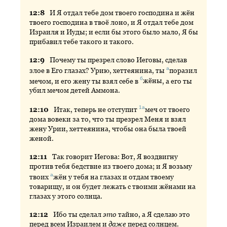
12:
8
И
Я отдал тебе дом твоего господина и жён
твоего господина в твоё лоно, и Я отдал тебе дом
Израиля и Иуды; и если бы этого было мало, Я бы
прибавил тебе такого и такого.
12:
9
Почему
ты презрел слово Иеговы, сделав
а
злое в Его глазах? Урию, хеттеянина, ты
поразил
б
мечом, и его жену ты взял себе в
жёны
, а его ты
убил мечом детей Аммона.
1а
12:
10
Итак
, теперь не отступит
меч
от твоего
дома вовеки за то, что ты презрел Меня и взял
жену Урии, хеттеянина, чтобы она была твоей
женой.
12:
11
Так
говорит Иегова: Вот, Я воздвигну
против тебя бедствие из твоего дома; и Я возьму
а
твоих
жён
у тебя на глазах и отдам твоему
товарищу, и он будет лежать с твоими жёнами на
глазах у этого солнца.
12:
12
Ибо
ты сделал
это
тайно, а Я сделаю это
перед всем Израилем и
даже
перед солнцем.