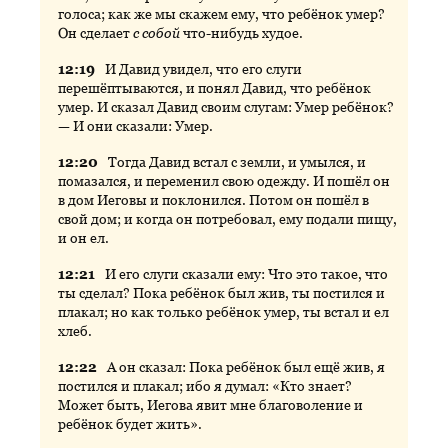
голоса; как же мы скажем ему, что ребёнок умер?
Он сделает
с собой
что-нибудь худое.
12:
19
И
Давид увидел, что его слуги
перешёптываются, и понял Давид, что ребёнок
умер. И сказал Давид своим слугам: Умер ребёнок?
— И они сказали: Умер.
12:
20
Тогда
Давид встал с земли, и умылся, и
помазался, и переменил свою одежду. И пошёл он
в дом Иеговы и поклонился. Потом он пошёл в
свой дом; и когда он потребовал, ему подали пищу,
и он ел.
12:
21
И
его слуги сказали ему: Что это такое, что
ты сделал? Пока ребёнок был жив, ты постился и
плакал; но как только ребёнок умер, ты встал и ел
хлеб.
12:
22
А
он сказал: Пока ребёнок был ещё жив, я
постился и плакал; ибо я думал: «Кто знает?
Может быть, Иегова явит мне благоволение и
ребёнок будет жить».