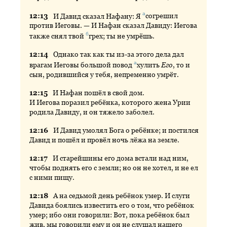
а
12:
13
И
Давид сказал Нафану: Я
согрешил
против Иеговы. — И Нафан сказал Давиду: Иегова
б
также снял твой
грех
; ты не умрёшь.
12:
14
Однако
так как ты из-за этого дела дал
а
врагам Иеговы большой повод
хулить
Его
, то и
сын, родившийся у тебя, непременно умрёт.
12:
15
И
Нафан пошёл в свой дом.
И Иегова поразил ребёнка, которого жена Урии
родила Давиду, и он тяжело заболел.
12:
16
И
Давид умолял Бога о ребёнке; и постился
Давид и пошёл и провёл ночь лёжа на земле.
12:
17
И
старейшины его дома встали над ним,
чтобы поднять его с земли; но он не хотел, и не ел
с ними пищу.
12:
18
А
на седьмой день ребёнок умер. И слуги
Давида боялись известить его о том, что ребёнок
умер; ибо они говорили: Вот, пока ребёнок был
жив, мы говорили ему и он не слушал нашего